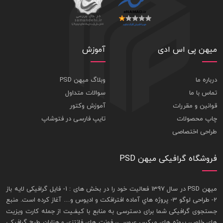
میهن پی اس ادی
آموزش
درباره ما
وبلاگ میهن PSD
تماس با ما
سوالات متداول
قوانین و مقررات
آموزش وکتور
چاپ محصولات
تایپ فارسی در فتوشاپ
طراحی اختصاصی
فروشگاه گرافیکی میهن PSD
ميهن PSD در سال 1397 فعاليت خود را در بخش های : 1-
فايل گرافيکی لايه باز
2- طراحی لوگو 3- پروژه هاي آماده افترافکت و اديوس و… آغاز کرده است. منبع
جستجوی گرافيکی شما برای دسترسی به منابع با کيفـيت از جمله
کارت ويزيت
های خاص، پروژه های ميکس عروسی، فونت های فانتزی و هزاران طرح گرافیکی