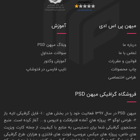
میهن پی اس ادی
آموزش
درباره ما
وبلاگ میهن PSD
تماس با ما
سوالات متداول
قوانین و مقررات
آموزش وکتور
چاپ محصولات
تایپ فارسی در فتوشاپ
طراحی اختصاصی
فروشگاه گرافیکی میهن PSD
ميهن PSD در سال 1397 فعاليت خود را در بخش های : 1-
فايل گرافيکی لايه باز
2- طراحی لوگو 3- پروژه هاي آماده افترافکت و اديوس و… آغاز کرده است. منبع
جستجوی گرافيکی شما برای دسترسی به منابع با کيفـيت از جمله
کارت ويزيت
های خاص، پروژه های ميکس عروسی، فونت های فانتزی و هزاران طرح گرافیکی