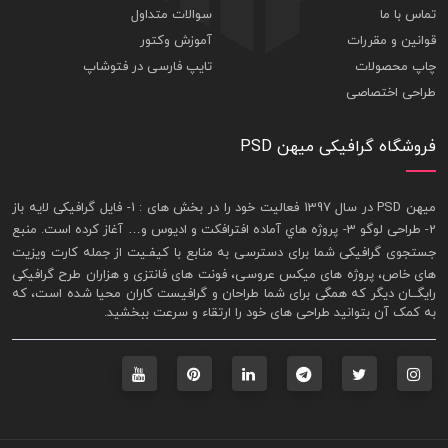
تماس با ما
سوالات متداول
قوانین و مقررات
آموزش وکتور
چاپ محصولات
تایپ فارسی در فتوشاپ
طراحی اختصاصی
فروشگاه گرافیکی میهن PSD
ميهن PSD در سال 1397 فعاليت خود را در بخش های : 1-
فايل گرافيکی لايه باز
2- طراحی لوگو 3- پروژه هاي آماده افترافکت و اديوس و… آغاز کرده است. منبع
جستجوی گرافيکی شما برای دسترسی به منابع با کيفـيت از جمله
کارت ويزيت
های خاص، پروژه های ميکس عروسی، فونت های فانتزی و هزاران طرح گرافیکی
رايگــان ديگر که همگی برای شما طراحان و گرافيست کاران محيا شده است، که
به کمک آن بتوانيد طراحی های خود را ارتقاء و سرعت ببخشيد.