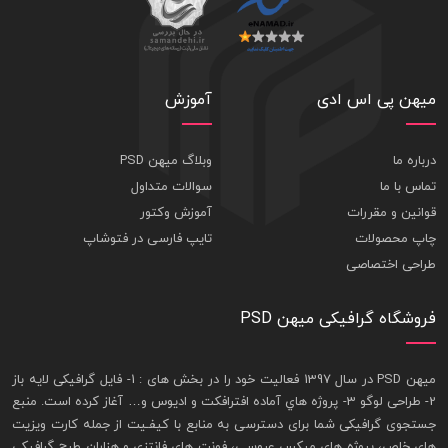
میهن پی اس ادی
آموزش
درباره ما
وبلاگ میهن PSD
تماس با ما
سوالات متداول
قوانین و مقررات
آموزش وکتور
چاپ محصولات
تایپ فارسی در فتوشاپ
طراحی اختصاصی
فروشگاه گرافیکی میهن PSD
ميهن PSD در سال 1397 فعاليت خود را در بخش های : 1-
فايل گرافيکی لايه باز
2- طراحی لوگو 3- پروژه هاي آماده افترافکت و اديوس و… آغاز کرده است. منبع
جستجوی گرافيکی شما برای دسترسی به منابع با کيفـيت از جمله
کارت ويزيت
های خاص، پروژه های ميکس عروسی، فونت های فانتزی و هزاران طرح گرافیکی