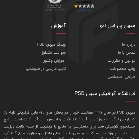
میهن پی اس ادی
آموزش
درباره ما
وبلاگ میهن PSD
تماس با ما
سوالات متداول
قوانین و مقررات
آموزش وکتور
چاپ محصولات
تایپ فارسی در فتوشاپ
طراحی اختصاصی
فروشگاه گرافیکی میهن PSD
ميهن PSD در سال 1397 فعاليت خود را در بخش های : 1-
فايل گرافيکی لايه باز
2- طراحی لوگو 3- پروژه هاي آماده افترافکت و اديوس و… آغاز کرده است. منبع
جستجوی گرافيکی شما برای دسترسی به منابع با کيفـيت از جمله
کارت ويزيت
های خاص، پروژه های ميکس عروسی، فونت های فانتزی و هزاران طرح گرافیکی