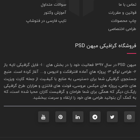
تماس با ما
سوالات متداول
قوانین و مقررات
آموزش وکتور
چاپ محصولات
تایپ فارسی در فتوشاپ
طراحی اختصاصی
فروشگاه گرافیکی میهن PSD
ميهن PSD در سال 1397 فعاليت خود را در بخش های : 1-
فايل گرافيکی لايه باز
2- طراحی لوگو 3- پروژه هاي آماده افترافکت و اديوس و… آغاز کرده است. منبع
جستجوی گرافيکی شما برای دسترسی به منابع با کيفـيت از جمله
کارت ويزيت
های خاص، پروژه های ميکس عروسی، فونت های فانتزی و هزاران طرح گرافیکی
رايگــان ديگر که همگی برای شما طراحان و گرافيست کاران محيا شده است، که
به کمک آن بتوانيد طراحی های خود را ارتقاء و سرعت ببخشيد.