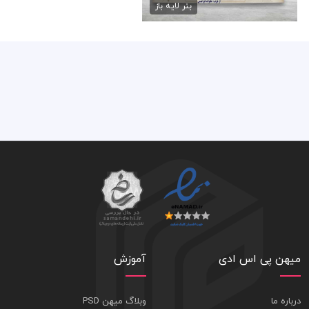
75,000 تومان
بنر لایه باز
میهن پی اس ادی
آموزش
درباره ما
وبلاگ میهن PSD