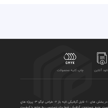
نلود آنلاین
چاپ کلیه محصولات
فايل گرافيکی لايه باز
2- طراحی لوگو 3- پروژه هاي
 است. منبع جستجوی گرافيکی شما برای دسترسی به منابع با کيفـيت