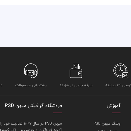
 24 ساعته
صرفه جویی در هزینه
پشتیبانی محصولات
دا
آموزش
فروشگاه گرافیکی میهن PSD
وبلاگ میهن PSD
ميهن PSD در سال 1397 فعاليت خود را در بخش های : 1-
آماده افترافکت و اديوس و… آغاز کرده