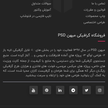
تماس با ما
سوالات متداول
قوانین و مقررات
آموزش وکتور
چاپ محصولات
تایپ فارسی در فتوشاپ
طراحی اختصاصی
فروشگاه گرافیکی میهن PSD
ميهن PSD در سال 1397 فعاليت خود را در بخش های : 1-
فايل گرافيکی لايه باز
2- طراحی لوگو 3- پروژه هاي آماده افترافکت و اديوس و… آغاز کرده است. منبع
جستجوی گرافيکی شما برای دسترسی به منابع با کيفـيت از جمله
کارت ويزيت
های خاص، پروژه های ميکس عروسی، فونت های فانتزی و هزاران طرح گرافیکی
رايگــان ديگر که همگی برای شما طراحان و گرافيست کاران محيا شده است، که
به کمک آن بتوانيد طراحی های خود را ارتقاء و سرعت ببخشيد.