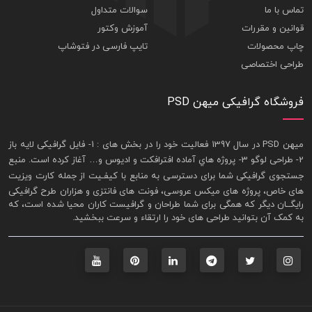
تماس با ما
سوالات متداول
قوانین و مقررات
آموزش وکتور
چاپ محصولات
تایپ فارسی در فتوشاپ
طراحی اختصاصی
فروشگاه گرافیکی میهن PSD
ميهن PSD در سال 1397 فعاليت خود را در بخش های : 1-
فايل گرافيکی لايه باز
2- طراحی لوگو 3- پروژه هاي آماده افترافکت و اديوس و… آغاز کرده است. منبع
جستجوی گرافيکی شما برای دسترسی به منابع با کيفـيت از جمله
کارت ويزيت
های خاص، پروژه های ميکس عروسی، فونت های فانتزی و هزاران طرح گرافیکی
رايگــان ديگر که همگی برای شما طراحان و گرافيست کاران محيا شده است، که
به کمک آن بتوانيد طراحی های خود را ارتقاء و سرعت ببخشيد.