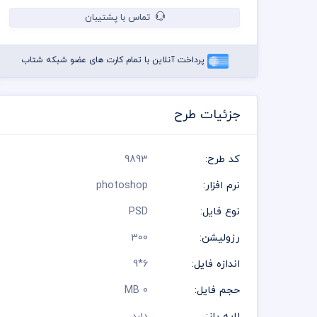
تماس با پشتیبان
پرداخت آنلاین با تمام کارت های عضو شبکه شتاب
جزئیات طرح
کد طرح:
9893
نرم افزار:
photoshop
نوع فایل:
PSD
رزولیشن:
300
اندازه فایل:
6*9
حجم فایل:
0 MB
لایه باز:
دارد