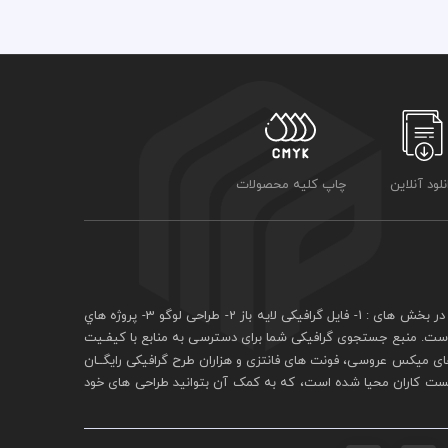
نلود آنلاین
چاپ کلیه محصولات
فايل گرافيکی لايه باز
2- طراحی لوگو 3- پروژه هاي
 است. منبع جستجوی گرافيکی شما برای دسترسی به منابع با کيفـيت
ی ميکس عروسی، فونت های فانتزی و هزاران طرح گرافیکی رايگــان
يست کاران محيا شده است، که به کمک آن بتوانيد طراحی های خود