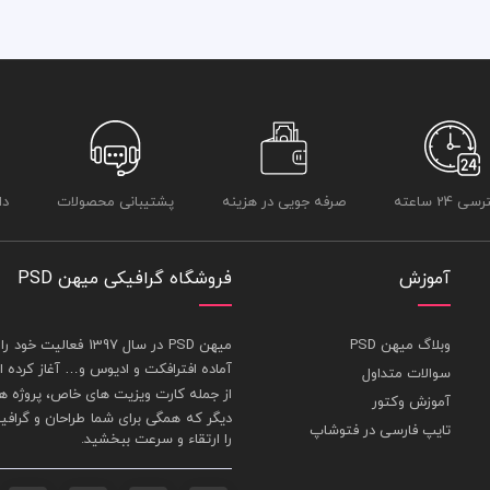
 24 ساعته
صرفه جویی در هزینه
پشتیبانی محصولات
دا
آموزش
فروشگاه گرافیکی میهن PSD
وبلاگ میهن PSD
ميهن PSD در سال 1397 فعاليت خود را در بخش های : 1-
آماده افترافکت و اديوس و… آغاز کرده
سوالات متداول
از جمله
کارت ويزيت
های خاص، پروژه ها
آموزش وکتور
ديگر که همگی برای شما طراحان و گراف
تایپ فارسی در فتوشاپ
را ارتقاء و سرعت ببخشيد.