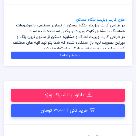
طرح کارت ویزیت بنگاه مسکن
در طراحی کارت ویزیت بنگاه مسکن از تصاویر مختلفی با موضوعات
هماهنگ با مشاغل کارت ویزیت و وکتور استفاده شده است
در طراحی کارت ویزیت املاک و مشاوره مسکن از متنوع ترین رنگ و
دیزاین بصورت لایه باز استفاده شده که شما بتوانید لایه های مختلف
کارت ویزیت را به سلیقه ویرایش و استفاده نمائید
در طراحی کارت ویزیت میهن پی اس دی از تصاویر و وکتورهای
نمایش ادامه...
باکیفیت استفاده شده است برای استفاده و چاپ رعایت نکات زیر
الزامی می باشد
کلیه طراحی های کارت ویزیت بصورت لایه باز و با فرمت فتوشاپ می
باشد که می توانید جهت ویرایش از نرم افزار فتوشاپ استفاده نمائید
شما می توانید چاپ کارت ویزیت های موجود در وب سایت میهن پی
اس دی را نزد چاپحانه مجموعه چاپ و در سراسر کشور دریافت نمائید
دانلود با اشتراک ویژه
برای دانلود کارت ویزیت و طرح لایه باز به صورت به صرفه می توانید از
بسته های اشتراک ویژه استفاده نمائید و کارت ویزیت رایگان دانلود
نمائید
خرید تکی | 79,000 تومان
قیل از چاپ و استفاده کارت ویزیت رعایت مواردی نظیر غلط املایی،
کنترل پنتت رنگی . مد رنگی و کیفیت مناسب عکس و وکتور به عهده
خریدار می باشد
در طراحی کارت ویزیت از لوگو و نشان های تجاری نمادین استفاده
شده است و مسئولیت استفاده از همان لوگو به عهده خریدار می