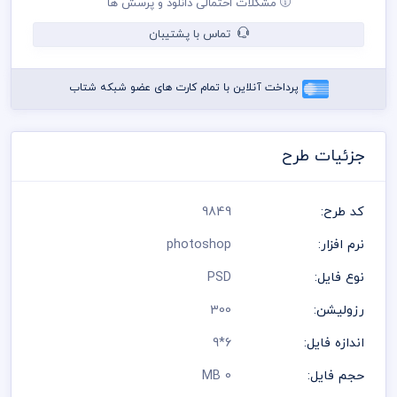
مشکلات احتمالی دانلود و پرسش ها
باشد
رعایت کلیه قوانین موجود در سایت به عهده خریدار می باشد
تماس با پشتیبان
پرداخت آنلاین با تمام کارت های عضو شبکه شتاب
جزئیات طرح
کد طرح:
9849
نرم افزار:
photoshop
نوع فایل:
PSD
رزولیشن:
300
اندازه فایل:
6*9
حجم فایل:
0 MB