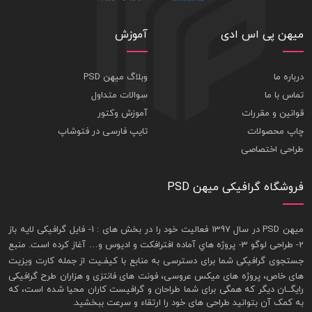
میهن پی اس ادی
آموزش
درباره ما
وبلاگ میهن PSD
تماس با ما
سوالات متداول
قوانین و مقررات
آموزش وکتور
چاپ محصولات
تایپ فارسی در فتوشاپ
طراحی اختصاصی
فروشگاه گرافیکی میهن PSD
ميهن PSD در سال 1397 فعاليت خود را در بخش های : 1-
فايل گرافيکی لايه باز
2- طراحی لوگو 3- پروژه هاي آماده افترافکت و اديوس و… آغاز کرده است. منبع
جستجوی گرافيکی شما برای دسترسی به منابع با کيفـيت از جمله
کارت ويزيت
های خاص، پروژه های ميکس عروسی، فونت های فانتزی و هزاران طرح گرافیکی
رايگــان ديگر که همگی برای شما طراحان و گرافيست کاران محيا شده است، که
به کمک آن بتوانيد طراحی های خود را ارتقاء و سرعت ببخشيد.