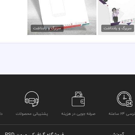
وتیک لباس
طرح سربرگ شرکت کامپیوتری
مان
79,000 تومان
سربرگ و یادداشت
سربرگ و یادداشت
 24 ساعته
صرفه جویی در هزینه
پشتیبانی محصولات
دا