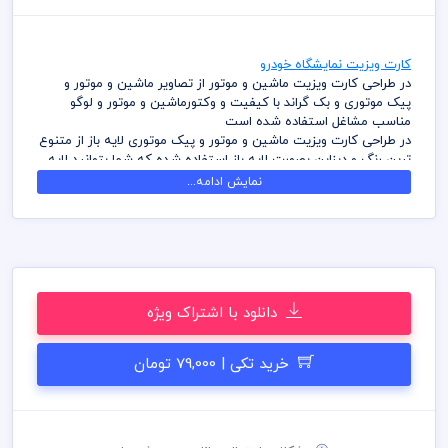
کارت ویزیت نمایشگاه خودرو
در طراحی کارت ویزیت ماشین و موتور از تصاویر ماشین و موتور و
پیک موتوری و بک گراند با کیفیت و وکتورماشین و موتور و لوگو
مناسب مشاغل استفاده شده است
در طراحی کارت ویزیت ماشین و موتور و پیک موتوری لایه باز از متنوع
ترین رنگ و دیزاین بصورت لایه باز استفاده شده که شما بتوانید لایه
های مختلف کارت ویزیت را به سلیقه ویرایش و استفاده نمائید
نمایش ادامه...
در طراحی کارت ویزیت میهن پی اس دی از تصاویر و وکتورهای
باکیفیت استفاده شده است برای استفاده و چاپ رعایت نکات زیر
الزامی می باشد
کلیه طراحی های کارت ویزیت بصورت لایه باز و با فرمت فتوشاپ می
باشد که می توانید جهت ویرایش از نرم افزار فتوشاپ استفاده نمائید
شما می توانید چاپ کارت ویزیت های موجود در وب سایت میهن پی
دانلود با اشتراک ویژه
اس دی را نزد چاپحانه مجموعه چاپ و در سراسر کشور دریافت نمائید
برای دانلود کارت ویزیت و طرح لایه باز به صورت به صرفه می توانید از
بسته های اشتراک ویژه استفاده نمائید و کارت ویزیت رایگان دانلود
خرید تکی | 79,000 تومان
نمائید
قیل از چاپ و استفاده کارت ویزیت رعایت مواردی نظیر غلط املایی،
کنترل پنتت رنگی . مد رنگی و کیفیت مناسب عکس و وکتور به عهده
خریدار می باشد
در طراحی کارت ویزیت از لوگو و نشان های تجاری نمادین استفاده