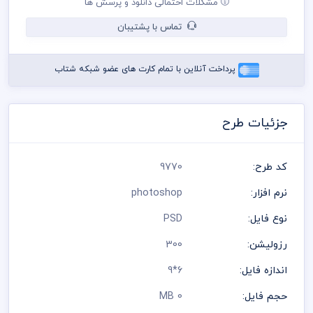
مشکلات احتمالی دانلود و پرسش ها
شده است و مسئولیت استفاده از همان لوگو به عهده خریدار می
باشد
تماس با پشتیبان
رعایت کلیه قوانین موجود در سایت به عهده خریدار می باشد
پرداخت آنلاین با تمام کارت های عضو شبکه شتاب
جزئیات طرح
کد طرح:
9770
نرم افزار:
photoshop
نوع فایل:
PSD
رزولیشن:
300
اندازه فایل:
6*9
حجم فایل:
0 MB