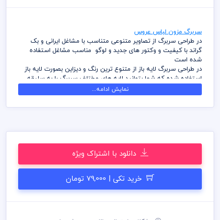
سربرگ مزون لباس عروس
در طراحی سربرگ از تصاویر متنوعی متناسب با مشاغل ایرانی و بک
گراند با کیفیت و وکتور های جدید و لوگو مناسب مشاغل استفاده
شده است
در طراحی سربرگ لایه باز از متنوع ترین رنگ و دیزاین بصورت لایه باز
استفاده شده که شما بتوانید لایه های مختلف سربرگ را به سلیقه
ویرایش و استفاده نمائید
نمایش ادامه...
کامل ترین آرشیو لایه باز سربرگ که می توانید با خیالی راحت با تهیه
بسته های اشتراک ویژه به هزاران طرح لایه باز دسترسی و دانلود
داشته باشید
در طراحی سربرگ میهن پی اس دی از تصاویر و وکتورهای باکیفیت
استفاده شده است برای استفاده و چاپ رعایت نکات زیر الزامی می
باشد
دانلود با اشتراک ویژه
کلیه طراحی های سربرگ بصورت لایه باز و با فرمت فتوشاپ می باشد
که می توانید جهت ویرایش از نرم افزار فتوشاپ استفاده نمائید
شما می توانید چاپ سربرگ های موجود در وب سایت میهن پی اس
خرید تکی | 79,000 تومان
دی را نزد چاپخانه مجموعه چاپ و در سراسر کشور دریافت نمائید
برای دانلود سربرگ و طرح لایه باز به صورت به صرفه می توانید از
بسته های اشتراک ویژه استفاده نمائید و سربرگ رایگان دانلود نمائید
قیل از چاپ و استفاده سربرگ رعایت مواردی نظیر غلط املایی، کنترل
پنتت رنگی . مد رنگی و کیفیت مناسب عکس و وکتور به عهده خریدار