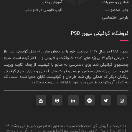
قوانین و مقررات
آموزش وکتور
چاپ محصولات
تایپ فارسی در فتوشاپ
طراحی اختصاصی
فروشگاه گرافیکی میهن PSD
ميهن PSD در سال 1397 فعاليت خود را در بخش های : 1-
فايل گرافيکی لايه باز
2- طراحی لوگو 3- پروژه هاي آماده افترافکت و اديوس و… آغاز کرده است. منبع
جستجوی گرافيکی شما برای دسترسی به منابع با کيفـيت از جمله
کارت ويزيت
های خاص، پروژه های ميکس عروسی، فونت های فانتزی و هزاران طرح گرافیکی
رايگــان ديگر که همگی برای شما طراحان و گرافيست کاران محيا شده است، که
به کمک آن بتوانيد طراحی های خود را ارتقاء و سرعت ببخشيد.
20 درصد از فروش کل محصولات سایت، متعلق به انجمن خیریه می باشد. **
لَنْ تَنَالُوا الْبِرَّ حَتَّى تُنْفِقُوا مِمَّا تُحِبُّونَ وَمَا تُنْفِقُوا مِنْ شَيْءٍ فَإِنَّ اللَّهَ بِهِ عَلِيمٌ **