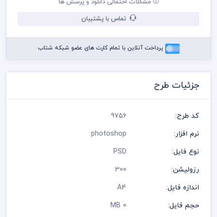
مشکلات احتمالی دانلود و پرسش ها
می باشد
در طراحی سربرگ از لوگو و نشان های تجاری نمادین استفاده شده
تماس با پشتیبان
است و مسئولیت استفاده از همان لوگو به عهده خریدار می باشد
رعایت کلیه قوانین موجود در سایت به عهده خریدار می باشد
پرداخت آنلاین با تمام کارت های عضو شبکه شتاب
جزئیات طرح
کد طرح:
9756
نرم افزار:
photoshop
نوع فایل:
PSD
رزولیشن:
300
اندازه فایل:
A4
حجم فایل:
0 MB