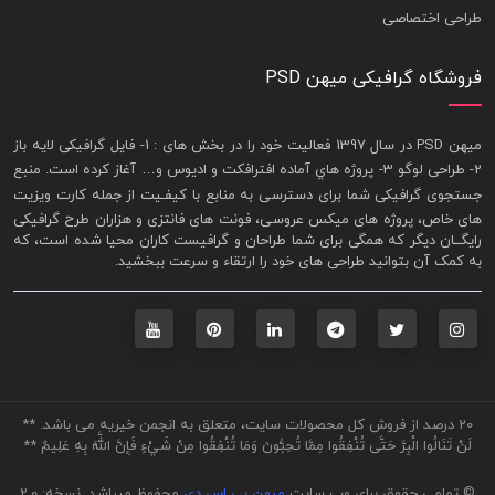
طراحی اختصاصی
فروشگاه گرافیکی میهن PSD
ميهن PSD در سال 1397 فعاليت خود را در بخش های : 1-
فايل گرافيکی لايه باز
2- طراحی لوگو 3- پروژه هاي آماده افترافکت و اديوس و… آغاز کرده است. منبع
جستجوی گرافيکی شما برای دسترسی به منابع با کيفـيت از جمله
کارت ويزيت
های خاص، پروژه های ميکس عروسی، فونت های فانتزی و هزاران طرح گرافیکی
رايگــان ديگر که همگی برای شما طراحان و گرافيست کاران محيا شده است، که
به کمک آن بتوانيد طراحی های خود را ارتقاء و سرعت ببخشيد.
20 درصد از فروش کل محصولات سایت، متعلق به انجمن خیریه می باشد. **
لَنْ تَنَالُوا الْبِرَّ حَتَّى تُنْفِقُوا مِمَّا تُحِبُّونَ وَمَا تُنْفِقُوا مِنْ شَيْءٍ فَإِنَّ اللَّهَ بِهِ عَلِيمٌ **
© تمامی حقوق برای وب سایت
میهن پی اس دی
محفوظ میباشد. نسخه: 2.0