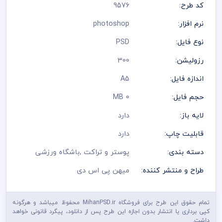
رعایت کلیه قوانین موجود در سایت به عهده خریدار می باشد
کد طرح:
9576
نرم افزار:
photoshop
نوع فایل:
PSD
رزولیشن:
300
اندازه فایل:
A5
حجم فایل:
0 MB
لایه باز:
دارد
قابلیت چاپ:
دارد
دسته بندی:
پوستر و تراکت
,
باشگاه ورزشی
طراح و منتشر کننده:
میهن پی اس دی
تمام حقوق این طرح برای فروشگاه MihanPSD.ir محفوظ میباشد و هرگونه
کپی برداری یا انتشار بدون اجازه این طرح پس از دانلود، پیگرد قانونی خواهد
داشت.