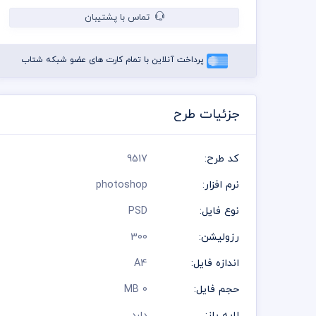
تماس با پشتیبان
پرداخت آنلاین با تمام کارت های عضو شبکه شتاب
جزئیات طرح
کد طرح:
9517
نرم افزار:
photoshop
نوع فایل:
PSD
رزولیشن:
300
اندازه فایل:
A4
حجم فایل:
0 MB
لایه باز:
دارد