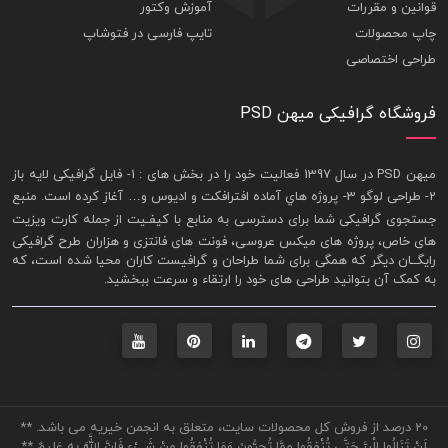
قوانین و مقررات
آموزش وکتور
چاپ محصولات
تایپ فارسی در فتوشاپ
طراحی اختصاصی
فروشگاه گرافیکی میهن PSD
ميهن PSD در سال 1397 فعاليت خود را در بخش های : 1-
فايل گرافيکی لايه باز
2- طراحی لوگو 3- پروژه هاي آماده افترافکت و اديوس و… آغاز کرده است. منبع
جستجوی گرافيکی شما برای دسترسی به منابع با کيفـيت از جمله
کارت ويزيت
های خاص، پروژه های ميکس عروسی، فونت های فانتزی و هزاران طرح گرافیکی
رايگــان ديگر که همگی برای شما طراحان و گرافيست کاران محيا شده است، که
به کمک آن بتوانيد طراحی های خود را ارتقاء و سرعت ببخشيد.
20 درصد از فروش کل محصولات سایت، متعلق به انجمن خیریه می باشد. **
لَنْ تَنَالُوا الْبِرَّ حَتَّى تُنْفِقُوا مِمَّا تُحِبُّونَ وَمَا تُنْفِقُوا مِنْ شَيْءٍ فَإِنَّ اللَّهَ بِهِ عَلِيمٌ **