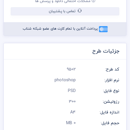
مشکلات احتمالی دانلود و پرسش ها
می باشد
در طراحی سربرگ از لوگو و نشان های تجاری نمادین استفاده شده
تماس با پشتیبان
است و مسئولیت استفاده از همان لوگو به عهده خریدار می باشد
رعایت کلیه قوانین موجود در سایت به عهده خریدار می باشد
پرداخت آنلاین با تمام کارت های عضو شبکه شتاب
جزئیات طرح
کد طرح:
9502
نرم افزار:
photoshop
نوع فایل:
PSD
رزولیشن:
300
اندازه فایل:
A4
حجم فایل:
0 MB