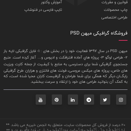
قوانین و مقررات
آموزش وکتور
چاپ محصولات
تایپ فارسی در فتوشاپ
طراحی اختصاصی
فروشگاه گرافیکی میهن PSD
ميهن PSD در سال 1397 فعاليت خود را در بخش های : 1-
فايل گرافيکی لايه باز
2- طراحی لوگو 3- پروژه هاي آماده افترافکت و اديوس و… آغاز کرده است. منبع
جستجوی گرافيکی شما برای دسترسی به منابع با کيفـيت از جمله
کارت ويزيت
های خاص، پروژه های ميکس عروسی، فونت های فانتزی و هزاران طرح گرافیکی
رايگــان ديگر که همگی برای شما طراحان و گرافيست کاران محيا شده است، که
به کمک آن بتوانيد طراحی های خود را ارتقاء و سرعت ببخشيد.
20 درصد از فروش کل محصولات سایت، متعلق به انجمن خیریه می باشد. **
لَنْ تَنَالُوا الْبِرَّ حَتَّى تُنْفِقُوا مِمَّا تُحِبُّونَ وَمَا تُنْفِقُوا مِنْ شَيْءٍ فَإِنَّ اللَّهَ بِهِ عَلِيمٌ **