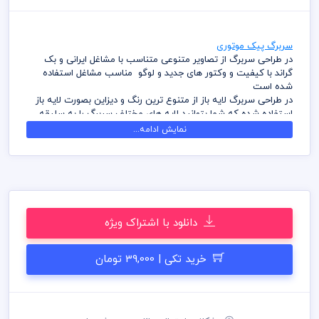
سربرگ پیک موتوری
در طراحی سربرگ از تصاویر متنوعی متناسب با مشاغل ایرانی و بک
گراند با کیفیت و وکتور های جدید و لوگو مناسب مشاغل استفاده
شده است
در طراحی سربرگ لایه باز از متنوع ترین رنگ و دیزاین بصورت لایه باز
استفاده شده که شما بتوانید لایه های مختلف سربرگ را به سلیقه
ویرایش و استفاده نمائید
نمایش ادامه...
کامل ترین آرشیو لایه باز سربرگ که می توانید با خیالی راحت با تهیه
بسته های اشتراک ویژه به هزاران طرح لایه باز دسترسی و دانلود
داشته باشید
در طراحی سربرگ میهن پی اس دی از تصاویر و وکتورهای باکیفیت
استفاده شده است برای استفاده و چاپ رعایت نکات زیر الزامی می
باشد
دانلود با اشتراک ویژه
کلیه طراحی های سربرگ بصورت لایه باز و با فرمت فتوشاپ می باشد
که می توانید جهت ویرایش از نرم افزار فتوشاپ استفاده نمائید
شما می توانید چاپ سربرگ های موجود در وب سایت میهن پی اس
خرید تکی | 39,000 تومان
دی را نزد چاپخانه مجموعه چاپ و در سراسر کشور دریافت نمائید
برای دانلود سربرگ و طرح لایه باز به صورت به صرفه می توانید از
بسته های اشتراک ویژه استفاده نمائید و سربرگ رایگان دانلود نمائید
قیل از چاپ و استفاده سربرگ رعایت مواردی نظیر غلط املایی، کنترل
پنتت رنگی . مد رنگی و کیفیت مناسب عکس و وکتور به عهده خریدار