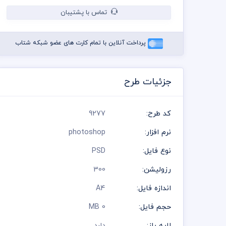
تماس با پشتیبان
پرداخت آنلاین با تمام کارت های عضو شبکه شتاب
جزئیات طرح
کد طرح:
9277
نرم افزار:
photoshop
نوع فایل:
PSD
رزولیشن:
300
اندازه فایل:
A4
حجم فایل:
0 MB
لایه باز:
دارد