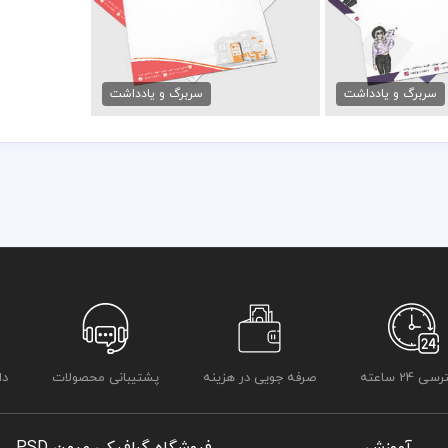
وتیک لباس
سربرگ لایه باز کافه رستوران
مان
79,000 تومان
سربرگ و یادداشت
سربرگ و یادداشت
 24 ساعته
صرفه جویی در هزینه
پشتیبانی محصولات
دا