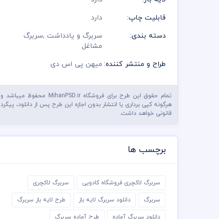
قابلیت چاپ:
دارد
دسته بندی:
سربرگ و یادداشت
,
سربرگ
مشاغل
طراح و منتشر کننده:
میهن پی اس دی
تمام حقوق این طرح برای فروشگاه MihanPSD.ir محفوظ میباشد و
هرگونه کپی برداری یا انتشار بدون اجازه این طرح پس از دانلود، پیگرد
قانونی خواهد داشت.
برچسب ها
سربرگ لاکچری فروشگاه کادویی
سربرگ لاکچری
سربرگ
دانلود سربرگ لایه باز
طرح لایه باز سربرگ
دانلود سربرگ آماده
طرح آماده سربرگ