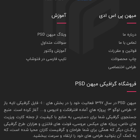
میهن پی اس ادی
آموزش
درباره ما
وبلاگ میهن PSD
تماس با ما
سوالات متداول
قوانین و مقررات
آموزش وکتور
چاپ محصولات
تایپ فارسی در فتوشاپ
طراحی اختصاصی
فروشگاه گرافیکی میهن PSD
ميهن PSD در سال 1397 فعاليت خود را در بخش های : 1-
فايل گرافيکی لايه باز
2- طراحی لوگو 3- پروژه هاي آماده افترافکت و اديوس و… آغاز کرده است. منبع
جستجوی گرافيکی شما برای دسترسی به منابع با کيفـيت از جمله
کارت ويزيت
های خاص، پروژه های ميکس عروسی، فونت های فانتزی و هزاران طرح گرافیکی
رايگــان ديگر که همگی برای شما طراحان و گرافيست کاران محيا شده است، که
به کمک آن بتوانيد طراحی های خود را ارتقاء و سرعت ببخشيد.