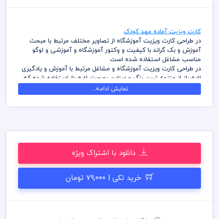
کارت ویزیت آماده مهد کودک
در طراحی کارت ویزیت آموزشگاه از تصاویر مختلف مرتبط با مبحث
آموزش و بک گراند با کیفیت و وکتور آموزشگاه و آموزشی و لوگو
مناسب مشاغل استفاده شده است
در طراحی کارت ویزیت آموزشگاه و مشاغل مرتبط با آموزش و یادگیری
لایه باز از متنوع ترین رنگ و دیزاین بصورت لایه باز استفاده شده که
شما بتوانید لایه های مختلف کارت ویزیت را به سلیقه ویرایش و
نمایش ادامه...
استفاده نمائید
در طراحی کارت ویزیت میهن پی اس دی از تصاویر و وکتورهای
باکیفیت استفاده شده است برای استفاده و چاپ رعایت نکات زیر
الزامی می باشد
کلیه طراحی های کارت ویزیت بصورت لایه باز و با فرمت فتوشاپ می
باشد که می توانید جهت ویرایش از نرم افزار فتوشاپ استفاده نمائید
دانلود با اشتراک ویژه
شما می توانید چاپ کارت ویزیت های موجود در وب سایت میهن پی
اس دی را نزد چاپحانه مجموعه چاپ و در سراسر کشور دریافت نمائید
برای دانلود کارت ویزیت و طرح لایه باز به صورت به صرفه می توانید از
خرید تکی | 79,000 تومان
بسته های اشتراک ویژه استفاده نمائید و کارت ویزیت رایگان دانلود
نمائید
قیل از چاپ و استفاده کارت ویزیت رعایت مواردی نظیر غلط املایی،
کنترل پنتت رنگی . مد رنگی و کیفیت مناسب عکس و وکتور به عهده
خریدار می باشد