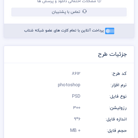
مشکلات احتمالی دانلود و پرسش ها
در طراحی کارت ویزیت از لوگو و نشان های تجاری نمادین استفاده
شده است و مسئولیت استفاده از همان لوگو به عهده خریدار می
تماس با پشتیبان
باشد
رعایت کلیه قوانین موجود در سایت به عهده خریدار می باشد
پرداخت آنلاین با تمام کارت های عضو شبکه شتاب
جزئیات طرح
کد طرح:
8612
نرم افزار:
photoshop
نوع فایل:
PSD
رزولیشن:
300
اندازه فایل:
6*9
حجم فایل:
0 MB