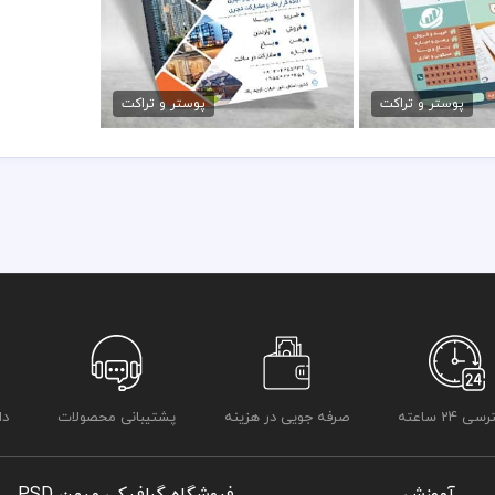
در طراحی تراکت از لوگو و نشان های تجاری نمادین استفاده شده است و 
ت مشاور املاک
طرح تراکت مشاور املاک
رعایت کلیه قوانین موجود در سایت به عهده خریدار می باشد
مان
79,000 تومان
پوستر و تراکت
پوستر و تراکت
 24 ساعته
صرفه جویی در هزینه
پشتیبانی محصولات
دا