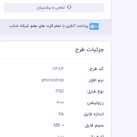
تماس با پشتیبان
پرداخت آنلاین با تمام کارت های عضو شبکه شتاب
جزئیات طرح
کد طرح:
8484
نرم افزار:
photoshop
نوع فایل:
PSD
رزولیشن:
300
اندازه فایل:
A5
حجم فایل:
0 MB
لایه باز:
دارد