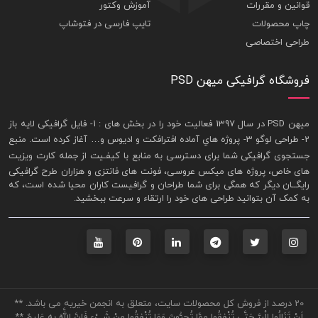
قوانین و مقررات
آموزش وکتور
چاپ محصولات
تایپ فارسی در فتوشاپ
طراحی اختصاصی
فروشگاه گرافیکی میهن PSD
ميهن PSD در سال 1397 فعاليت خود را در بخش های : 1-
فايل گرافيکی لايه باز
2- طراحی لوگو 3- پروژه هاي آماده افترافکت و اديوس و… آغاز کرده است. منبع
جستجوی گرافيکی شما برای دسترسی به منابع با کيفـيت از جمله
کارت ويزيت
های خاص، پروژه های ميکس عروسی، فونت های فانتزی و هزاران طرح گرافیکی
رايگــان ديگر که همگی برای شما طراحان و گرافيست کاران محيا شده است، که
به کمک آن بتوانيد طراحی های خود را ارتقاء و سرعت ببخشيد.
20 درصد از فروش کل محصولات سایت، متعلق به انجمن خیریه می باشد. **
لَنْ تَنَالُوا الْبِرَّ حَتَّى تُنْفِقُوا مِمَّا تُحِبُّونَ وَمَا تُنْفِقُوا مِنْ شَيْءٍ فَإِنَّ اللَّهَ بِهِ عَلِيمٌ **