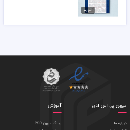
طرح تقویم دیواری وان
یکاد
تقویم
200,000 تومان
میهن پی اس ادی
آموزش
درباره ما
وبلاگ میهن PSD