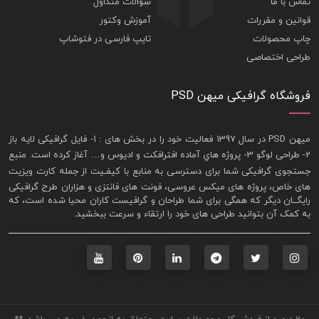
تماس با ما
سوالات متداول
قوانین و مقررات
آموزش وکتور
چاپ محصولات
تایپ فارسی در فتوشاپ
طراحی اختصاصی
فروشگاه گرافیکی میهن PSD
ميهن PSD در سال 1397 فعاليت خود را در بخش های : 1-
فايل گرافيکی لايه باز
2- طراحی لوگو 3- پروژه هاي آماده افترافکت و اديوس و… آغاز کرده است. منبع
جستجوی گرافيکی شما برای دسترسی به منابع با کيفـيت از جمله
کارت ويزيت
های خاص، پروژه های ميکس عروسی، فونت های فانتزی و هزاران طرح گرافیکی
رايگــان ديگر که همگی برای شما طراحان و گرافيست کاران محيا شده است، که
به کمک آن بتوانيد طراحی های خود را ارتقاء و سرعت ببخشيد.