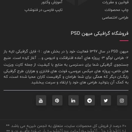
قوانین و مقررات
آموزش وکتور
چاپ محصولات
تایپ فارسی در فتوشاپ
طراحی اختصاصی
فروشگاه گرافیکی میهن PSD
ميهن PSD در سال 1397 فعاليت خود را در بخش های : 1-
فايل گرافيکی لايه باز
2- طراحی لوگو 3- پروژه هاي آماده افترافکت و اديوس و… آغاز کرده است. منبع
جستجوی گرافيکی شما برای دسترسی به منابع با کيفـيت از جمله
کارت ويزيت
های خاص، پروژه های ميکس عروسی، فونت های فانتزی و هزاران طرح گرافیکی
رايگــان ديگر که همگی برای شما طراحان و گرافيست کاران محيا شده است، که
به کمک آن بتوانيد طراحی های خود را ارتقاء و سرعت ببخشيد.
20 درصد از فروش کل محصولات سایت، متعلق به انجمن خیریه می باشد. **
لَنْ تَنَالُوا الْبِرَّ حَتَّى تُنْفِقُوا مِمَّا تُحِبُّونَ وَمَا تُنْفِقُوا مِنْ شَيْءٍ فَإِنَّ اللَّهَ بِهِ عَلِيمٌ **