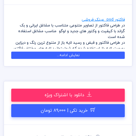
فاکتور psd عینک فروشی
در طراحی فاکتور از تصاویر متنوعی متناسب با مشاغل ایرانی و بک
گراند با کیفیت و وکتور های جدید و لوگو مناسب مشاغل استفاده
شده است
در طراحی فاکتور و قبض و رسید لایه باز از متنوع ترین رنگ و دیزاین
بصورت لایه باز استفاده شده که شما بتوانید لایه های مختلف فاکتور
را به سلیقه ویرایش و استفاده نمائید
نمایش ادامه...
کامل ترین آرشیو لایه باز فاکتور و قبض، رسید که می توانید با خیالی
راحت با تهیه بسته های اشتراک ویژه به هزاران طرح لایه باز دسترسی
و دانلود داشته باشید
در طراحی فاکتور میهن پی اس دی از تصاویر و وکتورهای باکیفیت
استفاده شده است برای استفاده و چاپ رعایت نکات زیر الزامی می
باشد
دانلود با اشتراک ویژه
کلیه طراحی های فاکتور بصورت لایه باز و با فرمت فتوشاپ می باشد
که می توانید جهت ویرایش از نرم افزار فتوشاپ استفاده نمائید
شما می توانید چاپ فاکتور های موجود در وب سایت میهن پی اس
خرید تکی | 89,000 تومان
دی را نزد چاپخانه مجموعه چاپ و در سراسر کشور دریافت نمائید
برای دانلود فاکتور و طرح لایه باز به صورت به صرفه می توانید از بسته
های اشتراک ویژه استفاده نمائید و فاکتور رایگان دانلود نمائید
قیل از چاپ و استفاده فاکتور رعایت مواردی نظیر غلط املایی، کنترل
پنتت رنگی . مد رنگی و کیفیت مناسب عکس و وکتور به عهده خریدار