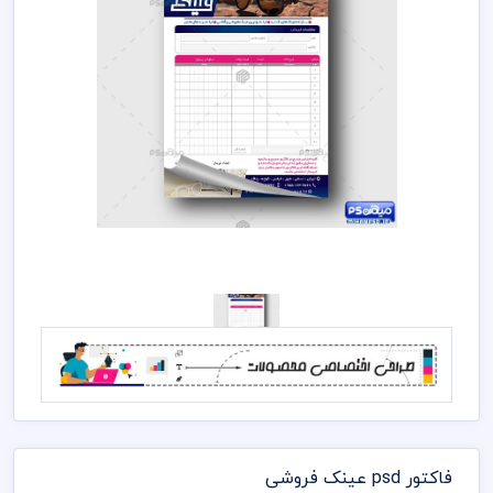
فاکتور psd عینک فروشی