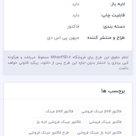
پنتت رنگی . مد رنگی و کیفیت مناسب عکس و وکتور به عهده خریدار
لایه باز:
دارد
می باشد
در طراحی فاکتور از لوگو و نشان های تجاری نمادین استفاده شده
قابلیت چاپ:
دارد
است و مسئولیت استفاده از همان لوگو به عهده خریدار می باشد
رعایت کلیه قوانین موجود در سایت به عهده خریدار می باشد
دسته بندی:
فاکتور
طراح و منتشر کننده:
میهن پی اس دی
تمام حقوق این طرح برای فروشگاه MihanPSD.ir محفوظ میباشد و هرگونه
کپی برداری یا انتشار بدون اجازه این طرح پس از دانلود، پیگرد قانونی خواهد
داشت.
برچسب ها
فاکتور psd عینک فروشی
فاکتور psd عینک
فاکتور عینک فروشی
فاکتور عینک فروشی لایه باز
فاکتور لایه باز عینک فروشی
طرح فاکتور عینک فروشی