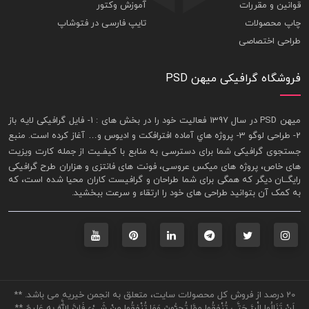
قوانین و مقررات
آموزش وکتور
چاپ محصولات
تایپ فارسی در فتوشاپ
طراحی اختصاصی
فروشگاه گرافیکی میهن PSD
ميهن PSD در سال 1397 فعاليت خود را در بخش های : 1-
فايل گرافيکی لايه باز
2- طراحی لوگو 3- پروژه هاي آماده افترافکت و اديوس و… آغاز کرده است. منبع
جستجوی گرافيکی شما برای دسترسی به منابع با کيفـيت از جمله
کارت ويزيت
های خاص، پروژه های ميکس عروسی، فونت های فانتزی و هزاران طرح گرافیکی
رايگــان ديگر که همگی برای شما طراحان و گرافيست کاران محيا شده است، که
به کمک آن بتوانيد طراحی های خود را ارتقاء و سرعت ببخشيد.
20 درصد از فروش کل محصولات سایت، متعلق به انجمن خیریه می باشد. **
لَنْ تَنَالُوا الْبِرَّ حَتَّى تُنْفِقُوا مِمَّا تُحِبُّونَ وَمَا تُنْفِقُوا مِنْ شَيْءٍ فَإِنَّ اللَّهَ بِهِ عَلِيمٌ **