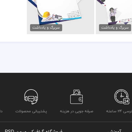
وتیک لباس
دانلود سربرگ معماری
مان
79,000 تومان
سربرگ و یادداشت
سربرگ و یادداشت
 24 ساعته
صرفه جویی در هزینه
پشتیبانی محصولات
دا