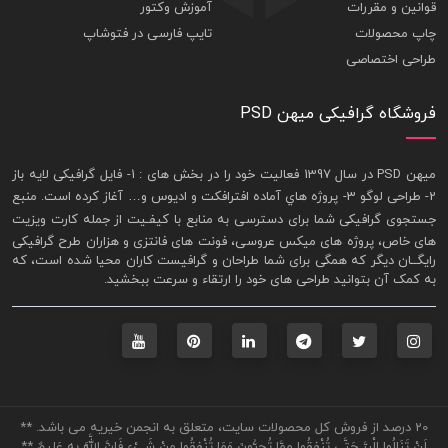
قوانین و مقررات
آموزش وکتور
چاپ محصولات
تایپ فارسی در فتوشاپ
طراحی اختصاصی
فروشگاه گرافیکی میهن PSD
ميهن PSD در سال 1397 فعاليت خود را در بخش های : 1-
فايل گرافيکی لايه باز
2- طراحی لوگو 3- پروژه هاي آماده افترافکت و اديوس و… آغاز کرده است. منبع
جستجوی گرافيکی شما برای دسترسی به منابع با کيفـيت از جمله
کارت ويزيت
های خاص، پروژه های ميکس عروسی، فونت های فانتزی و هزاران طرح گرافیکی
رايگــان ديگر که همگی برای شما طراحان و گرافيست کاران محيا شده است، که
به کمک آن بتوانيد طراحی های خود را ارتقاء و سرعت ببخشيد.
20 درصد از فروش کل محصولات سایت، متعلق به انجمن خیریه می باشد. **
لَنْ تَنَالُوا الْبِرَّ حَتَّى تُنْفِقُوا مِمَّا تُحِبُّونَ وَمَا تُنْفِقُوا مِنْ شَيْءٍ فَإِنَّ اللَّهَ بِهِ عَلِيمٌ **