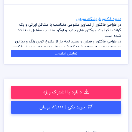
دانلود فاکتور فروشگاه موبایل
در طراحی فاکتور از تصاویر متنوعی متناسب با مشاغل ایرانی و بک
گراند با کیفیت و وکتور های جدید و لوگو مناسب مشاغل استفاده
شده است
در طراحی فاکتور و قبض و رسید لایه باز از متنوع ترین رنگ و دیزاین
بصورت لایه باز استفاده شده که شما بتوانید لایه های مختلف فاکتور
را به سلیقه ویرایش و استفاده نمائید
نمایش ادامه...
کامل ترین آرشیو لایه باز فاکتور و قبض، رسید که می توانید با خیالی
راحت با تهیه بسته های اشتراک ویژه به هزاران طرح لایه باز دسترسی
و دانلود داشته باشید
در طراحی فاکتور میهن پی اس دی از تصاویر و وکتورهای باکیفیت
استفاده شده است برای استفاده و چاپ رعایت نکات زیر الزامی می
باشد
دانلود با اشتراک ویژه
کلیه طراحی های فاکتور بصورت لایه باز و با فرمت فتوشاپ می باشد
که می توانید جهت ویرایش از نرم افزار فتوشاپ استفاده نمائید
شما می توانید چاپ فاکتور های موجود در وب سایت میهن پی اس
خرید تکی | 89,000 تومان
دی را نزد چاپخانه مجموعه چاپ و در سراسر کشور دریافت نمائید
برای دانلود فاکتور و طرح لایه باز به صورت به صرفه می توانید از بسته
های اشتراک ویژه استفاده نمائید و فاکتور رایگان دانلود نمائید
قیل از چاپ و استفاده فاکتور رعایت مواردی نظیر غلط املایی، کنترل
پنتت رنگی . مد رنگی و کیفیت مناسب عکس و وکتور به عهده خریدار