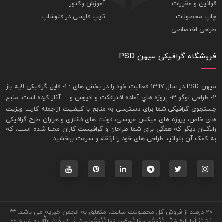
قوانین و مقررات
آموزش وکتور
چاپ محصولات
تایپ فارسی در فتوشاپ
طراحی اختصاصی
فروشگاه گرافیکی میهن PSD
ميهن PSD در سال 1397 فعاليت خود را در بخش های : 1-
فايل گرافيکی لايه باز
2- طراحی لوگو 3- پروژه هاي آماده افترافکت و اديوس و… آغاز کرده است. منبع
جستجوی گرافيکی شما برای دسترسی به منابع با کيفـيت از جمله
کارت ويزيت
های خاص، پروژه های ميکس عروسی، فونت های فانتزی و هزاران طرح گرافیکی
رايگــان ديگر که همگی برای شما طراحان و گرافيست کاران محيا شده است، که
به کمک آن بتوانيد طراحی های خود را ارتقاء و سرعت ببخشيد.
20 درصد از فروش کل محصولات سایت، متعلق به انجمن خیریه می باشد. **
لَنْ تَنَالُوا الْبِرَّ حَتَّى تُنْفِقُوا مِمَّا تُحِبُّونَ وَمَا تُنْفِقُوا مِنْ شَيْءٍ فَإِنَّ اللَّهَ بِهِ عَلِيمٌ **