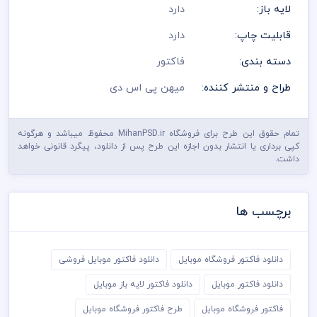
پنتت رنگی . مد رنگی و کیفیت مناسب عکس و وکتور به عهده خریدار
لایه باز:
دارد
می باشد
در طراحی فاکتور از لوگو و نشان های تجاری نمادین استفاده شده
قابلیت چاپ:
دارد
است و مسئولیت استفاده از همان لوگو به عهده خریدار می باشد
رعایت کلیه قوانین موجود در سایت به عهده خریدار می باشد
دسته بندی:
فاکتور
طراح و منتشر کننده:
میهن پی اس دی
تمام حقوق این طرح برای فروشگاه MihanPSD.ir محفوظ میباشد و هرگونه
کپی برداری یا انتشار بدون اجازه این طرح پس از دانلود، پیگرد قانونی خواهد
داشت.
برچسب ها
دانلود فاکتور فروشگاه موبایل
دانلود فاکتور موبایل فروشی
دانلود فاکتور موبایل
دانلود فاکتور لایه باز موبایل
فاکتور فروشگاه موبایل
طرح فاکتور فروشگاه موبایل