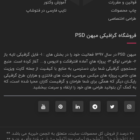
قوانین و مقررات
آموزش وکتور
چاپ محصولات
تایپ فارسی در فتوشاپ
طراحی اختصاصی
فروشگاه گرافیکی میهن PSD
ميهن PSD در سال 1397 فعاليت خود را در بخش های : 1-
فايل گرافيکی لايه باز
2- طراحی لوگو 3- پروژه هاي آماده افترافکت و اديوس و… آغاز کرده است. منبع
جستجوی گرافيکی شما برای دسترسی به منابع با کيفـيت از جمله
کارت ويزيت
های خاص، پروژه های ميکس عروسی، فونت های فانتزی و هزاران طرح گرافیکی
رايگــان ديگر که همگی برای شما طراحان و گرافيست کاران محيا شده است، که
به کمک آن بتوانيد طراحی های خود را ارتقاء و سرعت ببخشيد.
20 درصد از فروش کل محصولات سایت، متعلق به انجمن خیریه می باشد. **
لَنْ تَنَالُوا الْبِرَّ حَتَّى تُنْفِقُوا مِمَّا تُحِبُّونَ وَمَا تُنْفِقُوا مِنْ شَيْءٍ فَإِنَّ اللَّهَ بِهِ عَلِيمٌ **