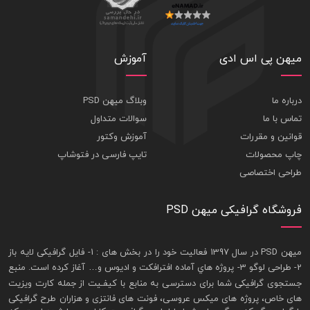
میهن پی اس ادی
آموزش
درباره ما
وبلاگ میهن PSD
تماس با ما
سوالات متداول
قوانین و مقررات
آموزش وکتور
چاپ محصولات
تایپ فارسی در فتوشاپ
طراحی اختصاصی
فروشگاه گرافیکی میهن PSD
ميهن PSD در سال 1397 فعاليت خود را در بخش های : 1-
فايل گرافيکی لايه باز
2- طراحی لوگو 3- پروژه هاي آماده افترافکت و اديوس و… آغاز کرده است. منبع
جستجوی گرافيکی شما برای دسترسی به منابع با کيفـيت از جمله
کارت ويزيت
های خاص، پروژه های ميکس عروسی، فونت های فانتزی و هزاران طرح گرافیکی