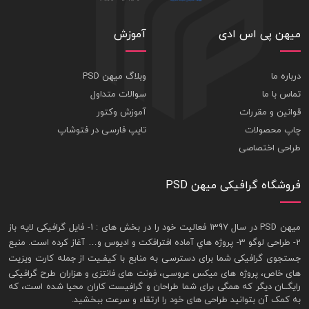
میهن پی اس ادی
آموزش
درباره ما
وبلاگ میهن PSD
تماس با ما
سوالات متداول
قوانین و مقررات
آموزش وکتور
چاپ محصولات
تایپ فارسی در فتوشاپ
طراحی اختصاصی
فروشگاه گرافیکی میهن PSD
ميهن PSD در سال 1397 فعاليت خود را در بخش های : 1-
فايل گرافيکی لايه باز
2- طراحی لوگو 3- پروژه هاي آماده افترافکت و اديوس و… آغاز کرده است. منبع
جستجوی گرافيکی شما برای دسترسی به منابع با کيفـيت از جمله
کارت ويزيت
های خاص، پروژه های ميکس عروسی، فونت های فانتزی و هزاران طرح گرافیکی
رايگــان ديگر که همگی برای شما طراحان و گرافيست کاران محيا شده است، که
به کمک آن بتوانيد طراحی های خود را ارتقاء و سرعت ببخشيد.