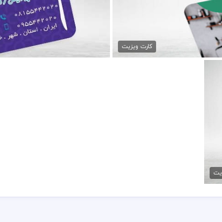
ان
دانلود 
کارت ویزیت
یت