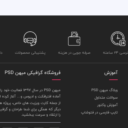
 24 ساعته
صرفه جویی در هزینه
پشتیبانی محصولات
دا
آموزش
فروشگاه گرافیکی میهن PSD
وبلاگ میهن PSD
ميهن PSD در سال 1397 فعاليت خود را در بخش های : 1-
آماده افترافکت و اديوس و… آغاز کرده
سوالات متداول
از جمله
کارت ويزيت
های خاص، پروژه ها
آموزش وکتور
ديگر که همگی برای شما طراحان و گراف
تایپ فارسی در فتوشاپ
را ارتقاء و سرعت ببخشيد.