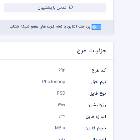
تماس با پشتیبان
پرداخت آنلاین با تمام کارت های عضو شبکه شتاب
جزئیات طرح
کد طرح:
692
نرم افزار:
Photoshop
نوع فایل:
PSD
رزولیشن:
300
اندازه فایل:
9*6
حجم فایل:
0 MB
لایه باز:
دارد