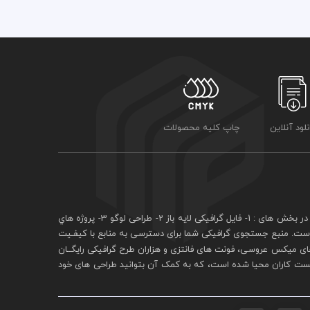
نلود آنلاین
چاپ کلیه محصولات
فايل گرافيکی لايه باز
2- طراحی لوگو 3- پروژه هاي
 است. منبع جستجوی گرافيکی شما برای دسترسی به منابع با کيفـيت
ی ميکس عروسی، فونت های فانتزی و هزاران طرح گرافیکی رايگــان
يست کاران محيا شده است، که به کمک آن بتوانيد طراحی های خود