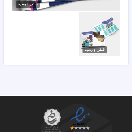
79,000 تومان
قبض و رسید
طرح دفترچه تعویض
روغن
قبض و رسید
79,000 تومان