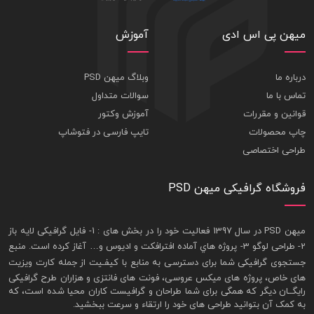
میهن پی اس ادی
آموزش
درباره ما
وبلاگ میهن PSD
تماس با ما
سوالات متداول
قوانین و مقررات
آموزش وکتور
چاپ محصولات
تایپ فارسی در فتوشاپ
طراحی اختصاصی
فروشگاه گرافیکی میهن PSD
ميهن PSD در سال 1397 فعاليت خود را در بخش های : 1-
فايل گرافيکی لايه باز
2- طراحی لوگو 3- پروژه هاي آماده افترافکت و اديوس و… آغاز کرده است. منبع
جستجوی گرافيکی شما برای دسترسی به منابع با کيفـيت از جمله
کارت ويزيت
های خاص، پروژه های ميکس عروسی، فونت های فانتزی و هزاران طرح گرافیکی
رايگــان ديگر که همگی برای شما طراحان و گرافيست کاران محيا شده است، که
به کمک آن بتوانيد طراحی های خود را ارتقاء و سرعت ببخشيد.