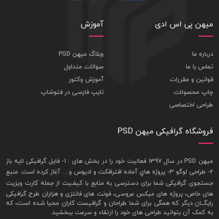
میهن پی اس ادی
آموزش
درباره ما
وبلاگ میهن PSD
تماس با ما
سوالات متداول
قوانین و مقررات
آموزش وکتور
چاپ محصولات
تایپ فارسی در فتوشاپ
طراحی اختصاصی
فروشگاه گرافیکی میهن PSD
ميهن PSD در سال 1397 فعاليت خود را در بخش های : 1-
فايل گرافيکی لايه باز
2- طراحی لوگو 3- پروژه هاي آماده افترافکت و اديوس و… آغاز کرده است. منبع
جستجوی گرافيکی شما برای دسترسی به منابع با کيفـيت از جمله
کارت ويزيت
های خاص، پروژه های ميکس عروسی، فونت های فانتزی و هزاران طرح گرافیکی
رايگــان ديگر که همگی برای شما طراحان و گرافيست کاران محيا شده است، که
به کمک آن بتوانيد طراحی های خود را ارتقاء و سرعت ببخشيد.