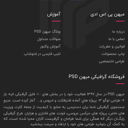
میهن پی اس ادی
آموزش
درباره ما
وبلاگ میهن PSD
تماس با ما
سوالات متداول
قوانین و مقررات
آموزش وکتور
چاپ محصولات
تایپ فارسی در فتوشاپ
طراحی اختصاصی
فروشگاه گرافیکی میهن PSD
ميهن PSD در سال 1397 فعاليت خود را در بخش های : 1-
فايل گرافيکی لايه باز
2- طراحی لوگو 3- پروژه هاي آماده افترافکت و اديوس و… آغاز کرده است. منبع
جستجوی گرافيکی شما برای دسترسی به منابع با کيفـيت از جمله
کارت ويزيت
های خاص، پروژه های ميکس عروسی، فونت های فانتزی و هزاران طرح گرافیکی
رايگــان ديگر که همگی برای شما طراحان و گرافيست کاران محيا شده است، که
به کمک آن بتوانيد طراحی های خود را ارتقاء و سرعت ببخشيد.