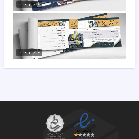
79,000 تومان
قبض و رسید
قبض خیاطی لایه باز
79,000 تومان
قبض و رسید