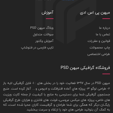
میهن پی اس ادی
آموزش
درباره ما
وبلاگ میهن PSD
تماس با ما
سوالات متداول
قوانین و مقررات
آموزش وکتور
چاپ محصولات
تایپ فارسی در فتوشاپ
طراحی اختصاصی
فروشگاه گرافیکی میهن PSD
ميهن PSD در سال 1397 فعاليت خود را در بخش های : 1-
فايل گرافيکی لايه باز
2- طراحی لوگو 3- پروژه هاي آماده افترافکت و اديوس و… آغاز کرده است. منبع
جستجوی گرافيکی شما برای دسترسی به منابع با کيفـيت از جمله
کارت ويزيت
های خاص، پروژه های ميکس عروسی، فونت های فانتزی و هزاران طرح گرافیکی
رايگــان ديگر که همگی برای شما طراحان و گرافيست کاران محيا شده است، که
به کمک آن بتوانيد طراحی های خود را ارتقاء و سرعت ببخشيد.