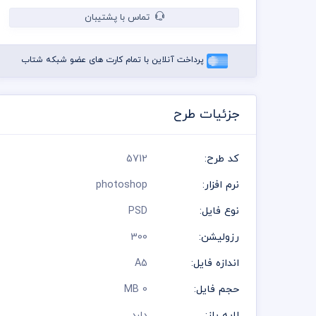
تماس با پشتیبان
پرداخت آنلاین با تمام کارت های عضو شبکه شتاب
جزئیات طرح
کد طرح:
5712
نرم افزار:
photoshop
نوع فایل:
PSD
رزولیشن:
300
اندازه فایل:
A5
حجم فایل:
0 MB
لایه باز:
دارد