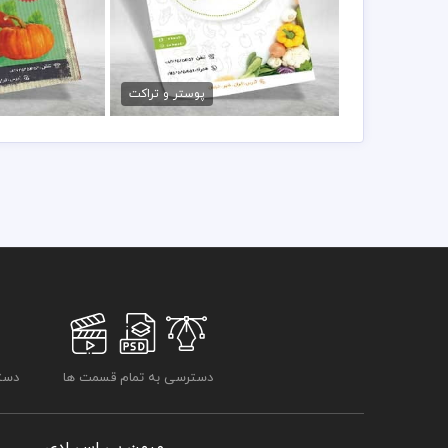
دانلود psd تراکت صیفی جات
تراکت آما
79,000 تومان
79,000 تو
پوستر و تراکت
دسترسی به تمام قسمت ها
دسترسی