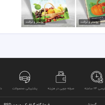
در طراحی تراکت از لوگو و نشان های تجاری نمادین استفاده شده است و 
ده صیفی جات
طرح تراکت میوه فروشی
رعایت کلیه قوانین موجود در سایت به عهده خریدار می باشد
مان
79,000 تومان
پوستر و تراکت
پوستر و تراکت
 24 ساعته
صرفه جویی در هزینه
پشتیبانی محصولات
دا