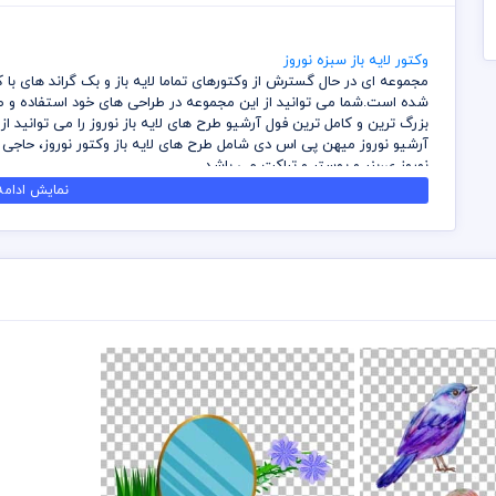
وکتور لایه باز سبزه نوروز
مجموعه ای در حال گسترش از وکتورهای تماما لایه باز و بک گراند های با ک
شده است.شما می توانید از این مجموعه در طراحی های خود استفاده و طر
بزرگ ترین و کامل ترین فول آرشیو طرح های لایه باز نوروز را می توانید ا
آرشیو نوروز میهن پی اس دی شامل طرح های لایه باز وکتور نوروز، حاج
نوروز ی،بنر و پوستر و تراکت می باشد
شما می توانید با تهیه بسته های اشتراک ویژه در وقت و هزینه خود صرف
نمایش ادامه.
داشته باشید
کلیه وکتور های نوروز با فرمت ایلستریتور می باشند که می توانید بدون 
کیفیت بزرگ نمایی کنید
قبل از دانلود از کلیه های طرح های لایه باز سایت میهن پی اس دی رعایت
مسئولیت ناشی از عدم بررسی فایل ها اعم از رنگ، ابعاد و موارد دیگر به 
برای تکمیل و ساخت کلیه وکتور نوروز و طرح های لایه باز سفره هفت 
شده است و کلیه موارد قانون کپی رایت نزد میهن پی اس دی محفوظ ا
سعی شده بهترین و کامل ترین وکتور نوروز و طرح های لایه باز هفت سین
ساخته شود که پاس داشت این عید باستانی نزد ایرانیان باشد
در قسمت وکتور نوروز ابعاد و سایز بصورت پیش فرض تعریف شده است که 
بزرگ نمایی داشته باشید
برای استفاده از وکتور نوروز و وکتور حاجی فیروز و سفره هفت سین و دیگر
نمائید که طرز استفاده از وکتور لایه باز در سایت میهن پی اس دی قرار 
رعایت کلیه موارد و قوانین وب سایت بر عهده خریدار و مصرف کننده می 