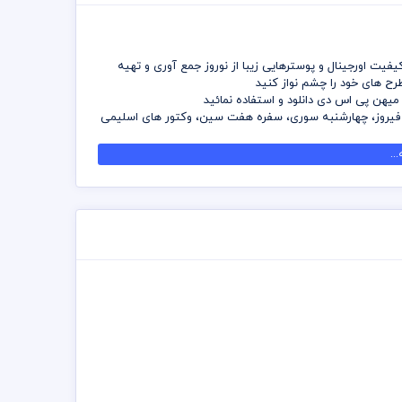
یفیت اورجینال و پوسترهایی زیبا از نوروز جمع آوری و تهیه
ح های خود را چشم نواز کنید
ز میهن پی اس دی دانلود و استفاده نمائید
ی فیروز، چهارشنبه سوری، سفره هفت سین، وکتور های اسلیمی
ه جویی کنید و دسترسی بدون محدودیت به آزشیو نوروز را
..
محدودیت کلیه فابل های موجود را در هر ابعادی بدون افت
 کلیه موارد و قانون الزامی است
عهده خریدار می باشد
سین و حلجی فیروز وقت و هزینه زیادی از طرف مجموعه مصرف
ست
 و وکتور نوروزی برای شما طراحان و دوست داران گردآوری و
به شما این قابلیت را می دهد که می توانید در هر ابعادی
 طرح های نوروزی موجود باید از برنامه ایلستریتور استفاده
داده شده است
باشد