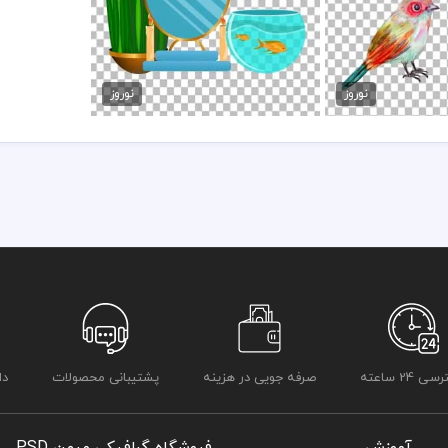
پرنده عید نوروز
وکتور رنگی هفت سین
مان
50,000 تومان
نوروز
نوروز
 24 ساعته
صرفه جویی در هزینه
پشتیبانی محصولات
دا