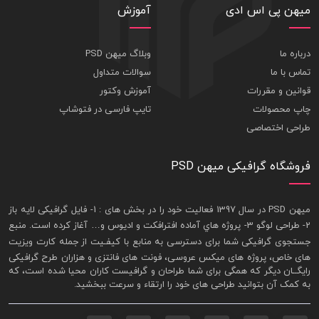
میهن پی اس ادی
آموزش
درباره ما
وبلاگ میهن PSD
تماس با ما
سوالات متداول
قوانین و مقررات
آموزش وکتور
چاپ محصولات
تایپ فارسی در فتوشاپ
طراحی اختصاصی
فروشگاه گرافیکی میهن PSD
ميهن PSD در سال 1397 فعاليت خود را در بخش های : 1-
فايل گرافيکی لايه باز
2- طراحی لوگو 3- پروژه هاي آماده افترافکت و اديوس و… آغاز کرده است. منبع
جستجوی گرافيکی شما برای دسترسی به منابع با کيفـيت از جمله
کارت ويزيت
های خاص، پروژه های ميکس عروسی، فونت های فانتزی و هزاران طرح گرافیکی
رايگــان ديگر که همگی برای شما طراحان و گرافيست کاران محيا شده است، که
به کمک آن بتوانيد طراحی های خود را ارتقاء و سرعت ببخشيد.