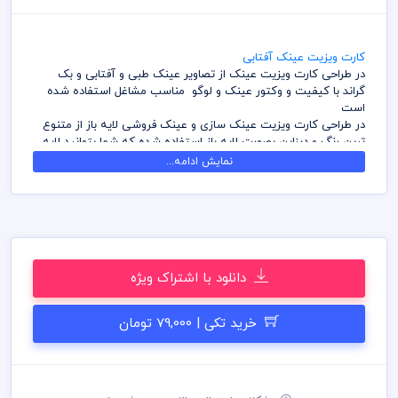
کارت ویزیت عینک آفتابی
در طراحی کارت ویزیت عینک از تصاویر عینک طبی و آفتابی و بک
گراند با کیفیت و وکتور عینک و لوگو مناسب مشاغل استفاده شده
است
در طراحی کارت ویزیت عینک سازی و عینک فروشی لایه باز از متنوع
ترین رنگ و دیزاین بصورت لایه باز استفاده شده که شما بتوانید لایه
های مختلف کارت ویزیت را به سلیقه ویرایش و استفاده نمائید
نمایش ادامه...
در طراحی کارت ویزیت میهن پی اس دی از تصاویر و وکتورهای
باکیفیت استفاده شده است برای استفاده و چاپ رعایت نکات زیر
الزامی می باشد
کلیه طراحی های کارت ویزیت بصورت لایه باز و با فرمت فتوشاپ می
باشد که می توانید جهت ویرایش از نرم افزار فتوشاپ استفاده نمائید
شما می توانید چاپ کارت ویزیت های موجود در وب سایت میهن پی
دانلود با اشتراک ویژه
اس دی را نزد چاپحانه مجموعه چاپ و در سراسر کشور دریافت نمائید
برای دانلود کارت ویزیت و طرح لایه باز به صورت به صرفه می توانید از
بسته های اشتراک ویژه استفاده نمائید و کارت ویزیت رایگان دانلود
خرید تکی | 79,000 تومان
نمائید
قیل از چاپ و استفاده کارت ویزیت رعایت مواردی نظیر غلط املایی،
کنترل پنتت رنگی . مد رنگی و کیفیت مناسب عکس و وکتور به عهده
خریدار می باشد
در طراحی کارت ویزیت از لوگو و نشان های تجاری نمادین استفاده