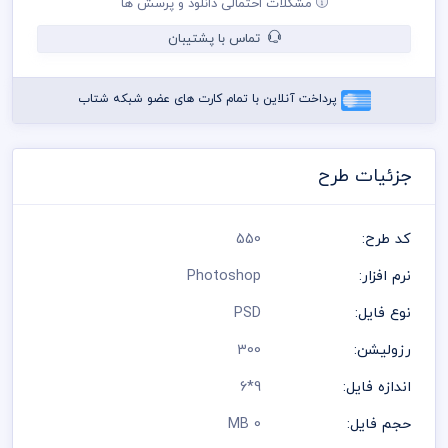
مشکلات احتمالی دانلود و پرسش ها
شده است و مسئولیت استفاده از همان لوگو به عهده خریدار می
باشد
تماس با پشتیبان
رعایت کلیه قوانین موجود در سایت به عهده خریدار می باشد
پرداخت آنلاین با تمام کارت های عضو شبکه شتاب
جزئیات طرح
کد طرح:
550
نرم افزار:
Photoshop
نوع فایل:
PSD
رزولیشن:
300
اندازه فایل:
9*6
حجم فایل:
0 MB