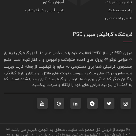
قوانین و مقررات
آموزش وکتور
چاپ محصولات
تایپ فارسی در فتوشاپ
طراحی اختصاصی
فروشگاه گرافیکی میهن PSD
ميهن PSD در سال 1397 فعاليت خود را در بخش های : 1-
فايل گرافيکی لايه باز
2- طراحی لوگو 3- پروژه هاي آماده افترافکت و اديوس و… آغاز کرده است. منبع
جستجوی گرافيکی شما برای دسترسی به منابع با کيفـيت از جمله
کارت ويزيت
های خاص، پروژه های ميکس عروسی، فونت های فانتزی و هزاران طرح گرافیکی
رايگــان ديگر که همگی برای شما طراحان و گرافيست کاران محيا شده است، که
به کمک آن بتوانيد طراحی های خود را ارتقاء و سرعت ببخشيد.
20 درصد از فروش کل محصولات سایت، متعلق به انجمن خیریه می باشد. **
لَنْ تَنَالُوا الْبِرَّ حَتَّى تُنْفِقُوا مِمَّا تُحِبُّونَ وَمَا تُنْفِقُوا مِنْ شَيْءٍ فَإِنَّ اللَّهَ بِهِ عَلِيمٌ **