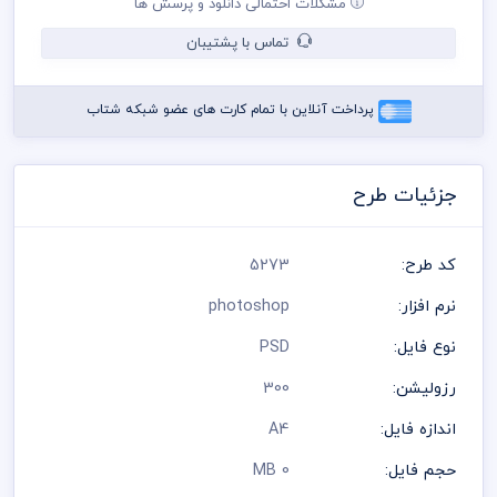
مشکلات احتمالی دانلود و پرسش ها
می باشد
در طراحی سربرگ از لوگو و نشان های تجاری نمادین استفاده شده
تماس با پشتیبان
است و مسئولیت استفاده از همان لوگو به عهده خریدار می باشد
رعایت کلیه قوانین موجود در سایت به عهده خریدار می باشد
پرداخت آنلاین با تمام کارت های عضو شبکه شتاب
جزئیات طرح
کد طرح:
5273
نرم افزار:
photoshop
نوع فایل:
PSD
رزولیشن:
300
اندازه فایل:
A4
حجم فایل:
0 MB