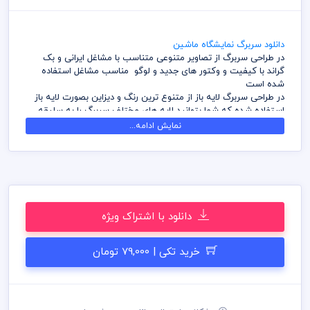
دانلود سربرگ نمایشگاه ماشین
در طراحی سربرگ از تصاویر متنوعی متناسب با مشاغل ایرانی و بک
گراند با کیفیت و وکتور های جدید و لوگو مناسب مشاغل استفاده
شده است
در طراحی سربرگ لایه باز از متنوع ترین رنگ و دیزاین بصورت لایه باز
استفاده شده که شما بتوانید لایه های مختلف سربرگ را به سلیقه
ویرایش و استفاده نمائید
نمایش ادامه...
کامل ترین آرشیو لایه باز سربرگ که می توانید با خیالی راحت با تهیه
بسته های اشتراک ویژه به هزاران طرح لایه باز دسترسی و دانلود
داشته باشید
در طراحی سربرگ میهن پی اس دی از تصاویر و وکتورهای باکیفیت
استفاده شده است برای استفاده و چاپ رعایت نکات زیر الزامی می
باشد
دانلود با اشتراک ویژه
کلیه طراحی های سربرگ بصورت لایه باز و با فرمت فتوشاپ می باشد
که می توانید جهت ویرایش از نرم افزار فتوشاپ استفاده نمائید
شما می توانید چاپ سربرگ های موجود در وب سایت میهن پی اس
خرید تکی | 79,000 تومان
دی را نزد چاپخانه مجموعه چاپ و در سراسر کشور دریافت نمائید
برای دانلود سربرگ و طرح لایه باز به صورت به صرفه می توانید از
بسته های اشتراک ویژه استفاده نمائید و سربرگ رایگان دانلود نمائید
قیل از چاپ و استفاده سربرگ رعایت مواردی نظیر غلط املایی، کنترل
پنتت رنگی . مد رنگی و کیفیت مناسب عکس و وکتور به عهده خریدار