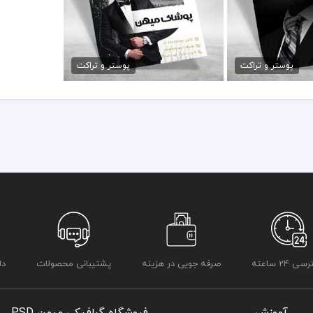
در طراحی تراکت از لوگو و نشان های تجاری نمادین استفاده شده است و 
شگاه کت و شلوار
تراکت پوشاک آقایان psd
رعایت کلیه قوانین موجود در سایت به عهده خریدار می باشد
مان
79,000 تومان
پوستر و تراکت
پوستر و تراکت
 24 ساعته
صرفه جویی در هزینه
پشتیبانی محصولات
دا