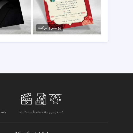
دانلود تراکت پوشاک زنانه psd
طرح تراکت فرو
79,000 تومان
79,000 تو
پوستر و تراکت
دسترسی به تمام قسمت ها
دسترسی