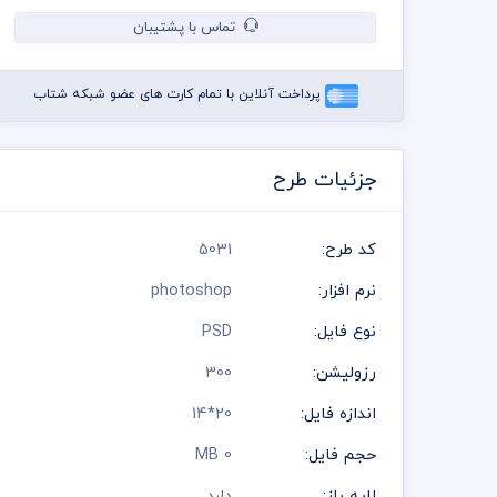
تماس با پشتیبان
پرداخت آنلاین با تمام کارت های عضو شبکه شتاب
جزئیات طرح
کد طرح:
5031
نرم افزار:
photoshop
نوع فایل:
PSD
رزولیشن:
300
اندازه فایل:
20*14
حجم فایل:
0 MB
لایه باز:
دارد