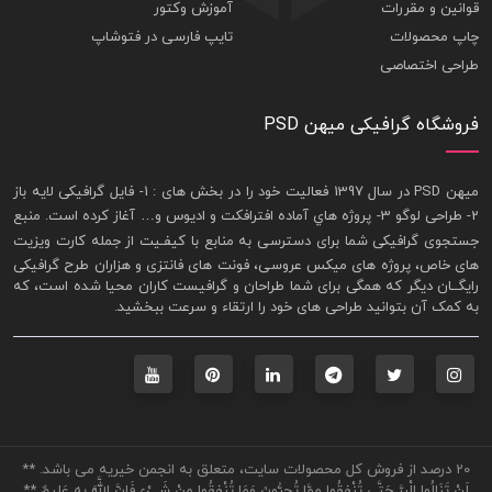
قوانین و مقررات
آموزش وکتور
چاپ محصولات
تایپ فارسی در فتوشاپ
طراحی اختصاصی
فروشگاه گرافیکی میهن PSD
ميهن PSD در سال 1397 فعاليت خود را در بخش های : 1-
فايل گرافيکی لايه باز
2- طراحی لوگو 3- پروژه هاي آماده افترافکت و اديوس و… آغاز کرده است. منبع
جستجوی گرافيکی شما برای دسترسی به منابع با کيفـيت از جمله
کارت ويزيت
های خاص، پروژه های ميکس عروسی، فونت های فانتزی و هزاران طرح گرافیکی
رايگــان ديگر که همگی برای شما طراحان و گرافيست کاران محيا شده است، که
به کمک آن بتوانيد طراحی های خود را ارتقاء و سرعت ببخشيد.
20 درصد از فروش کل محصولات سایت، متعلق به انجمن خیریه می باشد. **
لَنْ تَنَالُوا الْبِرَّ حَتَّى تُنْفِقُوا مِمَّا تُحِبُّونَ وَمَا تُنْفِقُوا مِنْ شَيْءٍ فَإِنَّ اللَّهَ بِهِ عَلِيمٌ **