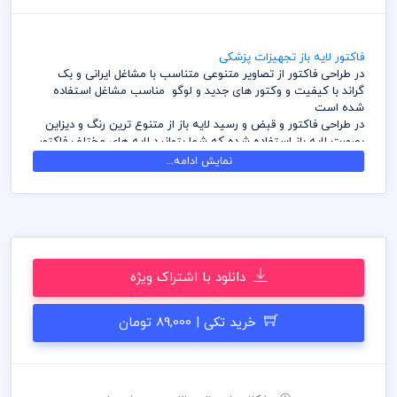
فاکتور لایه باز تجهیزات پزشکی
در طراحی فاکتور از تصاویر متنوعی متناسب با مشاغل ایرانی و بک
گراند با کیفیت و وکتور های جدید و لوگو مناسب مشاغل استفاده
شده است
در طراحی فاکتور و قبض و رسید لایه باز از متنوع ترین رنگ و دیزاین
بصورت لایه باز استفاده شده که شما بتوانید لایه های مختلف فاکتور
را به سلیقه ویرایش و استفاده نمائید
نمایش ادامه...
کامل ترین آرشیو لایه باز فاکتور و قبض، رسید که می توانید با خیالی
راحت با تهیه بسته های اشتراک ویژه به هزاران طرح لایه باز دسترسی
و دانلود داشته باشید
در طراحی فاکتور میهن پی اس دی از تصاویر و وکتورهای باکیفیت
استفاده شده است برای استفاده و چاپ رعایت نکات زیر الزامی می
باشد
دانلود با اشتراک ویژه
کلیه طراحی های فاکتور بصورت لایه باز و با فرمت فتوشاپ می باشد
که می توانید جهت ویرایش از نرم افزار فتوشاپ استفاده نمائید
شما می توانید چاپ فاکتور های موجود در وب سایت میهن پی اس
خرید تکی | 89,000 تومان
دی را نزد چاپخانه مجموعه چاپ و در سراسر کشور دریافت نمائید
برای دانلود فاکتور و طرح لایه باز به صورت به صرفه می توانید از بسته
های اشتراک ویژه استفاده نمائید و فاکتور رایگان دانلود نمائید
قیل از چاپ و استفاده فاکتور رعایت مواردی نظیر غلط املایی، کنترل
پنتت رنگی . مد رنگی و کیفیت مناسب عکس و وکتور به عهده خریدار