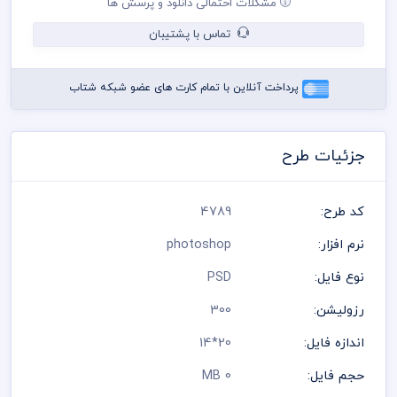
مشکلات احتمالی دانلود و پرسش ها
می باشد
در طراحی فاکتور از لوگو و نشان های تجاری نمادین استفاده شده
تماس با پشتیبان
است و مسئولیت استفاده از همان لوگو به عهده خریدار می باشد
رعایت کلیه قوانین موجود در سایت به عهده خریدار می باشد
پرداخت آنلاین با تمام کارت های عضو شبکه شتاب
جزئیات طرح
کد طرح:
4789
نرم افزار:
photoshop
نوع فایل:
PSD
رزولیشن:
300
اندازه فایل:
20*14
حجم فایل:
0 MB