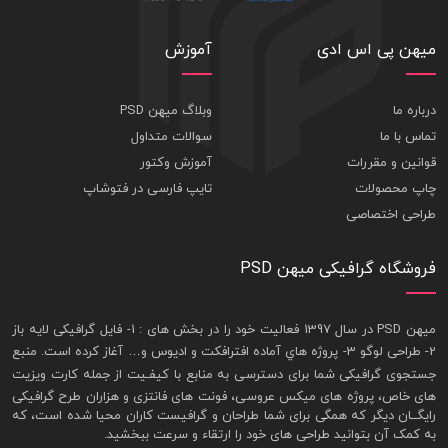
میهن پی اس ادی
آموزش
درباره ما
وبلاگ میهن PSD
تماس با ما
سوالات متداول
قوانین و مقررات
آموزش وکتور
چاپ محصولات
تایپ فارسی در فتوشاپ
طراحی اختصاصی
فروشگاه گرافیکی میهن PSD
ميهن PSD در سال 1397 فعاليت خود را در بخش های : 1-
فايل گرافيکی لايه باز
2- طراحی لوگو 3- پروژه هاي آماده افترافکت و اديوس و… آغاز کرده است. منبع
جستجوی گرافيکی شما برای دسترسی به منابع با کيفـيت از جمله
کارت ويزيت
های خاص، پروژه های ميکس عروسی، فونت های فانتزی و هزاران طرح گرافیکی
رايگــان ديگر که همگی برای شما طراحان و گرافيست کاران محيا شده است، که
به کمک آن بتوانيد طراحی های خود را ارتقاء و سرعت ببخشيد.