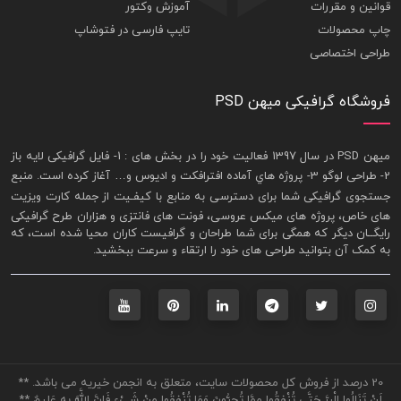
قوانین و مقررات
آموزش وکتور
چاپ محصولات
تایپ فارسی در فتوشاپ
طراحی اختصاصی
فروشگاه گرافیکی میهن PSD
ميهن PSD در سال 1397 فعاليت خود را در بخش های : 1-
فايل گرافيکی لايه باز
2- طراحی لوگو 3- پروژه هاي آماده افترافکت و اديوس و… آغاز کرده است. منبع
جستجوی گرافيکی شما برای دسترسی به منابع با کيفـيت از جمله
کارت ويزيت
های خاص، پروژه های ميکس عروسی، فونت های فانتزی و هزاران طرح گرافیکی
رايگــان ديگر که همگی برای شما طراحان و گرافيست کاران محيا شده است، که
به کمک آن بتوانيد طراحی های خود را ارتقاء و سرعت ببخشيد.
20 درصد از فروش کل محصولات سایت، متعلق به انجمن خیریه می باشد. **
لَنْ تَنَالُوا الْبِرَّ حَتَّى تُنْفِقُوا مِمَّا تُحِبُّونَ وَمَا تُنْفِقُوا مِنْ شَيْءٍ فَإِنَّ اللَّهَ بِهِ عَلِيمٌ **