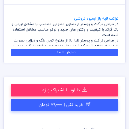
تراکت لایه باز آبمیوه فروشی
در طراحی تراکت و پوستر از تصاویر متنوعی متناسب با مشاغل ایرانی و
بک گراند با کیفیت و وکتور های جدید و لوگو مناسب مشاغل استفاده
شده است
در طراحی تراکت و پوستر لایه باز از متنوع ترین رنگ و دیزاین بصورت
لایه باز استفاده شده که شما بتوانید لایه های مختلف تراکت و پوستر
را به سلیقه ویرایش و استفاده نمائید
نمایش ادامه...
کامل ترین آرشیو لایه باز تراکت و پوستر که می توانید با خیالی راحت
با تهیه بسته های اشتراک ویژه به هزاران طرح لایه باز تراکت و پوستر
دسترسی و دانلود داشته باشید
در طراحی تراکت و پوستر میهن پی اس دی از تصاویر و وکتورهای
باکیفیت استفاده شده است برای استفاده و چاپ رعایت نکات زیر
الزامی می باشد
دانلود با اشتراک ویژه
کلیه طراحی های تراکت و پوستر بصورت لایه باز و با فرمت فتوشاپ
می باشد که می توانید جهت ویرایش از نرم افزار فتوشاپ استفاده
نمائید
خرید تکی | 79,000 تومان
شما می توانید چاپ تراکت و پوستر های موجود در وب سایت میهن
پی اس دی را نزد چاپخانه مجموعه چاپ و در سراسر کشور دریافت
نمائید
برای دانلود تراکت و پوستر و طرح لایه باز به صورت به صرفه می توانید
از بسته های اشتراک ویژه استفاده نمائید و تراکت و پوستر رایگان