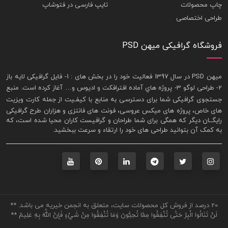
چاپ محصولات
تایپ فارسی در فتوشاپ
طراحی اختصاصی
فروشگاه گرافیکی میهن PSD
ميهن PSD در سال 1397 فعاليت خود را در بخش های : 1-
فايل گرافيکی لايه باز
2- طراحی لوگو 3- پروژه هاي آماده افترافکت و اديوس و… آغاز کرده است. منبع
جستجوی گرافيکی شما برای دسترسی به منابع با کيفـيت از جمله
کارت ويزيت
های خاص، پروژه های ميکس عروسی، فونت های فانتزی و هزاران طرح گرافیکی
رايگــان ديگر که همگی برای شما طراحان و گرافيست کاران محيا شده است، که
به کمک آن بتوانيد طراحی های خود را ارتقاء و سرعت ببخشيد.
20 درصد از فروش کل محصولات سایت، متعلق به انجمن خیریه می باشد. **
لَنْ تَنَالُوا الْبِرَّ حَتَّى تُنْفِقُوا مِمَّا تُحِبُّونَ وَمَا تُنْفِقُوا مِنْ شَيْءٍ فَإِنَّ اللَّهَ بِهِ عَلِيمٌ **