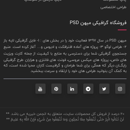
طراحی اختصاصی
فروشگاه گرافیکی میهن PSD
ميهن PSD در سال 1397 فعاليت خود را در بخش های : 1-
فايل گرافيکی لايه باز
2- طراحی لوگو 3- پروژه هاي آماده افترافکت و اديوس و… آغاز کرده است. منبع
جستجوی گرافيکی شما برای دسترسی به منابع با کيفـيت از جمله
کارت ويزيت
های خاص، پروژه های ميکس عروسی، فونت های فانتزی و هزاران طرح گرافیکی
رايگــان ديگر که همگی برای شما طراحان و گرافيست کاران محيا شده است، که
به کمک آن بتوانيد طراحی های خود را ارتقاء و سرعت ببخشيد.
20 درصد از فروش کل محصولات سایت، متعلق به انجمن خیریه می باشد. **
لَنْ تَنَالُوا الْبِرَّ حَتَّى تُنْفِقُوا مِمَّا تُحِبُّونَ وَمَا تُنْفِقُوا مِنْ شَيْءٍ فَإِنَّ اللَّهَ بِهِ عَلِيمٌ **