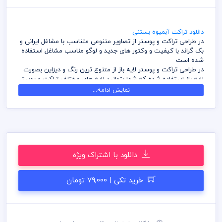
دانلود تراکت آبمیوه بستنی
در طراحی تراکت و پوستر از تصاویر متنوعی متناسب با مشاغل ایرانی و
بک گراند با کیفیت و وکتور های جدید و لوگو مناسب مشاغل استفاده
شده است
در طراحی تراکت و پوستر لایه باز از متنوع ترین رنگ و دیزاین بصورت
لایه باز استفاده شده که شما بتوانید لایه های مختلف تراکت و پوستر
را به سلیقه ویرایش و استفاده نمائید
نمایش ادامه...
کامل ترین آرشیو لایه باز تراکت و پوستر که می توانید با خیالی راحت
با تهیه بسته های اشتراک ویژه به هزاران طرح لایه باز تراکت و پوستر
دسترسی و دانلود داشته باشید
در طراحی تراکت و پوستر میهن پی اس دی از تصاویر و وکتورهای
باکیفیت استفاده شده است برای استفاده و چاپ رعایت نکات زیر
الزامی می باشد
دانلود با اشتراک ویژه
کلیه طراحی های تراکت و پوستر بصورت لایه باز و با فرمت فتوشاپ
می باشد که می توانید جهت ویرایش از نرم افزار فتوشاپ استفاده
نمائید
خرید تکی | 79,000 تومان
شما می توانید چاپ تراکت و پوستر های موجود در وب سایت میهن
پی اس دی را نزد چاپخانه مجموعه چاپ و در سراسر کشور دریافت
نمائید
برای دانلود تراکت و پوستر و طرح لایه باز به صورت به صرفه می توانید
از بسته های اشتراک ویژه استفاده نمائید و تراکت و پوستر رایگان