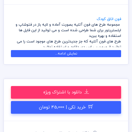
فون اتاق کودک
مجموعه طرح های فون آتلیه بصورت آماده و لایه باز در فتوشاپ و
ایلستریتور برای شما طراحی شده است و می توانید از این فایل ها
استفاده و بهره ببرید
طرح های فون آتلیه که جز جدیدترین طرح های موجود است را می
توانید از میهن پی اس دی دانلود و استفاده نمائید
آرشیو طرح های فون آتلیه میهن پی اس دی شامل طرح های فون
نمایش ادامه...
کودک و بک گراند و وکتور همراه با رنگ و ظاهر متفاوت می باشد
شما می توانید با تهیه بسته های اشتراک ویژه در وقت و هزینه خود
صرفه جویی کنید و دسترسی بدون محدودیت به آرشیو طرح های
اینفوگرافیک را داشته باشید
کلیه طرح های فون آتلیه که بصورت لایه باز می باشند را می توانید
بدون محدودیت در فتوشاپ و یا ایلستریتور بصورت کامل و یا در هر
ابعادی بدون افت کیفیت بزرگ نمایی کنید
دانلود با اشتراک ویژه
قبل از دانلود از کلیه های طرح های لایه باز سایت میهن پی اس دی
رعایت کلیه موارد و قانون الزامی است
خرید تکی | 45,000 تومان
مسئولیت ناشی از عدم بررسی فایل ها اعم از رنگ، ابعاد و موارد دیگر
به عهده خریدار می باشد
برای تکمیل و ساخت کلیه طرح های لایه باز وقت و هزینه زیادی از
طرف مجموعه مصرف شده است و کلیه موارد قانون کپی رایت نزد
میهن پی اس دی محفوظ است