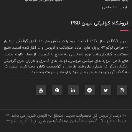
طراحی اختصاصی
فروشگاه گرافیکی میهن PSD
ميهن PSD در سال 1397 فعاليت خود را در بخش های : 1-
فايل گرافيکی لايه باز
2- طراحی لوگو 3- پروژه هاي آماده افترافکت و اديوس و… آغاز کرده است. منبع
جستجوی گرافيکی شما برای دسترسی به منابع با کيفـيت از جمله
کارت ويزيت
های خاص، پروژه های ميکس عروسی، فونت های فانتزی و هزاران طرح گرافیکی
رايگــان ديگر که همگی برای شما طراحان و گرافيست کاران محيا شده است، که
به کمک آن بتوانيد طراحی های خود را ارتقاء و سرعت ببخشيد.
20 درصد از فروش کل محصولات سایت، متعلق به انجمن خیریه می باشد. **
لَنْ تَنَالُوا الْبِرَّ حَتَّى تُنْفِقُوا مِمَّا تُحِبُّونَ وَمَا تُنْفِقُوا مِنْ شَيْءٍ فَإِنَّ اللَّهَ بِهِ عَلِيمٌ **