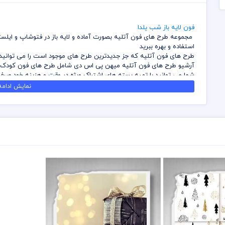
فون لایه باز شب یلدا
مجموعه طرح های فون آتلیه بصورت آماده و لایه باز در فتوشاپ و ایلستر
استفاده و بهره ببرید
طرح های فون آتلیه که جز جدیدترین طرح های موجود است را می توانید ا
آرشیو طرح های فون آتلیه میهن پی اس دی شامل طرح های فون کودک و ب
شما می توانید با تهیه بسته های اشتراک ویژه در وقت و هزینه خود ص
اینفوگرافیک را داشته باشید
نمایش ادامه.
کلیه طرح های فون آتلیه که بصورت لایه باز می باشند را می توانید بدو
ابعادی بدون افت کیفیت بزرگ نمایی کنید
قبل از دانلود از کلیه های طرح های لایه باز سایت میهن پی اس دی رعایت
مسئولیت ناشی از عدم بررسی فایل ها اعم از رنگ، ابعاد و موارد دیگر به 
برای تکمیل و ساخت کلیه طرح های لایه باز وقت و هزینه زیادی از طرف
میهن پی اس دی محفوظ است
قسمتی از طرح های لایه باز فون آتلیه مربوط به بخش طراحی همکاران ما 
مختص میهن پی اس دی می باشد و هزینه این موارد گرفته می شود
سعی شده بهترین و کامل ترین فایل و طرح های لایه باز فون آتلیه و فو
که بتوانید در طرح های خود از آن بهره ببرید
در قسمت وکتور ابعاد و سایز بصورت پیش فرض تعریف شده است که به شما
نمایی داشته باشید
برای استفاده از وکتورهای موجود باید از برنامه ایلستریتور استفاده نمائ
قرار داده شده است