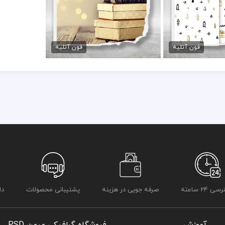
رعایت کلیه موارد و قوانین وب سایت بر عهده خریدار و مصرف کننده می 
یه باز کریسمس
دانلود فون کریسمس
مان
45,000 تومان
فون آتلیه
فون آتلیه
 24 ساعته
صرفه جویی در هزینه
پشتیبانی محصولات
دا