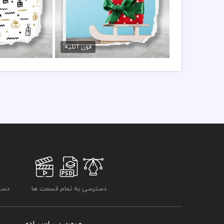
کارت پستال هدیه کریسمس
بک گراند لا
45,000 تومان
45,000 تو
فون آتلیه
دسترسی به تمام قسمت ها
دسترسی