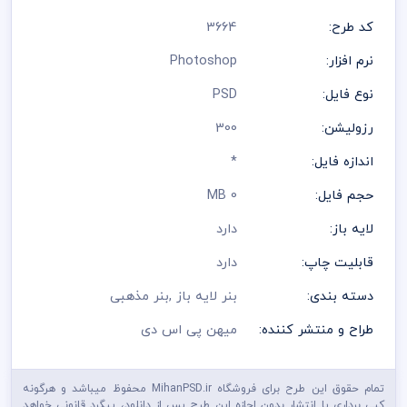
نمائید که طرز استفاده از وکتور لایه باز در سایت میهن پی اس دی
کد طرح:
3664
قرار داده شده است
رعایت کلیه موارد و قوانین وب سایت بر عهده خریدار و مصرف کننده
نرم افزار:
Photoshop
می باشد
نوع فایل:
PSD
رزولیشن:
300
اندازه فایل:
*
حجم فایل:
0 MB
لایه باز:
دارد
قابلیت چاپ:
دارد
دسته بندی:
بنر لایه باز
,
بنر مذهبی
طراح و منتشر کننده:
میهن پی اس دی
تمام حقوق این طرح برای فروشگاه MihanPSD.ir محفوظ میباشد و هرگونه
کپی برداری یا انتشار بدون اجازه این طرح پس از دانلود، پیگرد قانونی خواهد