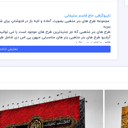
تایپوگرافی حاج قاسم سلیمانی
مجموعه طرح های بنر مذهبی بصورت آماده و لایه باز در فتوشاپ برای شما
ببرید
طرح های بنر مذهبی که جز جدیدترین طرح های موجود است را می توانید ا
آرشیو طرح های بنر مذهبی ینر های مناسبتی میهن پی اس دی شامل طرح ه
ظاهر متفاوت می باشد
شما می توانید با تهیه بسته های اشتراک ویژه در وقت و هزینه خود ص
نمایش ادامه.
اینفوگرافیک را داشته باشید
کلیه طرح های بنر مذهبی که بصورت لایه باز می باشند را می توانید بد
افت کیفیت بزرگ نمایی کنید
قبل از دانلود از کلیه های طرح های لایه باز سایت میهن پی اس دی رعایت
مسئولیت ناشی از عدم بررسی فایل ها اعم از رنگ، ابعاد و موارد دیگر به 
برای تکمیل و ساخت کلیه طرح های لایه باز وقت و هزینه زیادی از طرف
میهن پی اس دی محفوظ است
قسمتی از طرح های لایه باز بنر مذهبی مربوط به بخش طراحی همکاران ما 
مختص میهن پی اس دی می باشد و هزینه این موارد گرفته می شود
سعی شده بهترین و کامل ترین فایل و طرح های لایه باز بنر مذهبی برای 
طرح های خود از آن بهره ببرید
در قسمت وکتور ابعاد و سایز بصورت پیش فرض تعریف شده است که به شما
نمایی داشته باشید
برای استفاده از وکتورهای موجود باید از برنامه ایلستریتور استفاده نمائ