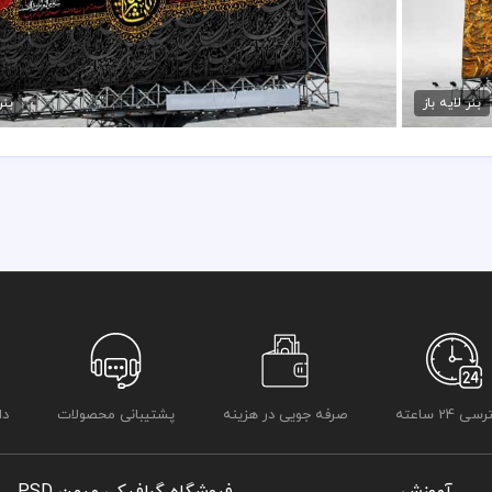
قرار داده شده است
رعایت کلیه موارد و قوانین وب سایت بر عهده خریدار و مصرف کننده می 
طرح لایه باز بنر محرم
75,000 تومان
بنر لایه باز
بنر
 24 ساعته
صرفه جویی در هزینه
پشتیبانی محصولات
دا